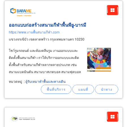
ออกแบบก่อสร้างสนามกีฬาพื้นพียู-บารมี
https://www.งานพื้นสนามกีฬา.com
แขวงจรเข้บัว เขตลาดพร้าว กรุงเทพมหานคร 10230
โชว์รูมรถยนต์ และห้องคลีนรูม งานออกแบบและ
ติดตั้งพื้นสนามกีฬา เราให้บริการออกแบบและติด
ตั้งพื้นสำหรับสนามกีฬาหลากหลายประเภท เช่น
สนามแบดมินตัน สนามบาสเกตบอล สนามฟุตบอล
สนามฟุตซอล ลู่วิ่ง พื้นสนามเด็กเล่น และโรงยิม
หมวดหมู่
:
ผู้รับเหมาทำพื้นและทางเดิน
ด้วยวัสดุที่ผ่านมาตรฐานสากลจาก iaaf และ itf พื้น
โรงงานอุตสาหกรรม ฟู้ดเกรด (
food