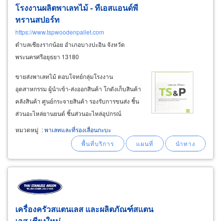
โรงงานผลิตพาเลทไม้ - ทีเอสแอนด์พี
ทรานสปอร์ท
https://www.tspwoodenpallet.com
ตำบลเชียงรากน้อย อำเภอบางปะอิน จังหวัด
พระนครศรีอยุธยา 13180
ขายส่งพาเลทไม้ ตอบโจทย์กลุ่มโรงงาน
อุตสาหกรรม ผู้นำเข้า-ส่งออกสินค้า โกดังเก็บสินค้า
คลังสินค้า ศูนย์กระจายสินค้า รองรับการขนส่ง ชิ้น
ส่วนอะไหล่ยานยนต์ ชิ้นส่วนอะไหล่อุปกรณ์
อิเล็กทรอนิกส์ ผลิตภัณฑ์อาหารกระป๋อง ผลิตภัณฑ์
หมวดหมู่
:
พาเลทและที่รองเลื่อนกะบะ
คอนกรีต-อิฐบล็อก-ตัวหนอน สั่งซื้อสินค้าจำนวน
มาก จัดส่งพาเลทไม้ในพื้นที่ นิคมอุตสาหกรรมบาง
กะดี
เครื่องครัวสแตนเลส และผลิตภัณฑ์สแตน
เลส เชียงใหม่