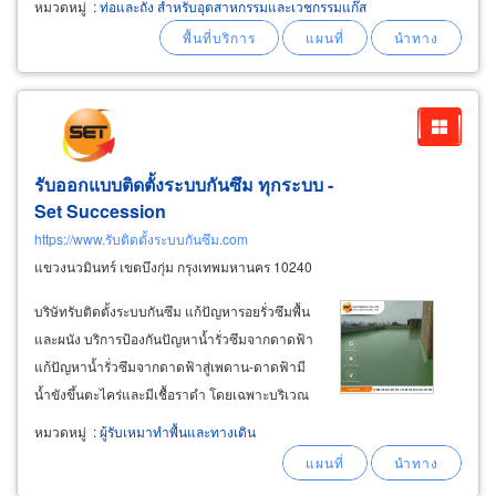
หมวดหมู่
:
ท่อและถัง สำหรับอุตสาหกรรมและเวชกรรมแก๊ส
ปรึกษาการติดตั้งระบบก๊าซ ระบบออกซิเจนเหลว
(ระบบก๊าซเหลว), ติดตั้งระบบลิควิด
รับออกแบบติดตั้งระบบกันซึม ทุกระบบ -
Set Succession
https://www.รับติดตั้งระบบกันซึม.com
แขวงนวมินทร์ เขตบึงกุ่ม กรุงเทพมหานคร 10240
บริษัทรับติดตั้งระบบกันซึม แก้ปัญหารอยรั่วซึมพื้น
และผนัง บริการป้องกันปัญหาน้ำรั่วซึมจากดาดฟ้า
แก้ปัญหาน้ำรั่วซึมจากดาดฟ้าสู่เพดาน-ดาดฟ้ามี
น้ำขังขึ้นตะไคร่และมีเชื้อราดำ โดยเฉพาะบริเวณ
ดาดฟ้าที่ติดตั้งระบบหล่อเย็น คูลลิ่งทาวเวอร์ แก้
หมวดหมู่
:
ผู้รับเหมาทำพื้นและทางเดิน
ปัญหาน้ำรั่วซึม ผนังห้องมีความชื้น ด้วยวัสดุ
คุณภาพสูงครอบคลุมทุกระบบ