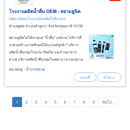
โรงงานผลิตน้ำดื่ม OEM - สยามยูนิค
https://www.โรงงานรับผลิตน้ำดื่ม.com
ตำบลคูคต อำเภอลำลูกกา จังหวัดปทุมธานี 12130
สยามยูนิคไม่ได้ขายแค่ "น้ำดื่ม" แต่ขาย "บริการที่
จะช่วยสร้างภาพลักษณ์ให้แบรนด์ลูกค้า" บริการ
ผลิตน้ำดื่มกลุ่มโรงแรม รีสอร์ท และร้านอาหาร-
คาเฟ่ บริการผลิตน้ำดื่มกลุ่มโรงพยาบาล และสถาน
เสริมความงาม บริการผลิตน้ำดื่มกลุ่มองค์กร
หมวดหมู่
:
น้ำบรรจุขวด
ธนาคาร ประกันภัย และสำนักงานใหญ่ บริการผลิต
น้ำดื่มสำหรับโชว์รูมรถยนต์
Pagination
Current
1
Page
2
Page
3
Page
4
Page
5
Page
6
Page
7
Page
8
Page
9
Next
ถัดไป ›
page
page