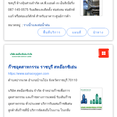
ชลบุรี ห้างหุ้นส่วนจำกัด เค.พี.แอนด์ เจ เอ็นจิเนียริ่ง
087-145-0575 รับผลิตและติดตั้ง ท่อส่งลม ท่อดักท์
แอร์ หรือท่อแอร์ดักท์ สำหรับอาคาร ศูนย์การค้า
โรงแรม โรงงาน รับผลิตและติดตั้ง ปล่องควัน ท่อ
หมวดหมู่
:
รางน้ำและท่อน้ำฝน
ลมระบายอากาศ ท่อดูดอากาศติดโบลเออร์
ก๊าซอุตสาหกรรม ราชบุรี สหอ๊อกซิเย่น
https://www.sahaoxygen.com
ตำบลปากแรต อำเภอบ้านโป่ง จังหวัดราชบุรี 70110
บริษัท สหอ๊อกซิเย่น จำกัด จำหน่ายก๊าซเพื่อการ
อุตสาหกรรม และก๊าซทางการแพทย์ รับเติมก๊าซ
อุตสาหกรรม ทั่วประเทศ บริการรับผสมก๊าซพิเศษ
ลูกค้าสั่งก๊าซที่นี่ บริการจัดส่งถึงโรงงาน โรงกลึง
โรงพยาบาล ศูนย์การแพทย์ ห้องแลป บริการให้คำ