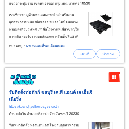
แขวงกระทุ่มราย เขตหนองจอก กรุงเทพมหานคร 10530
เราเชี่ยวชาญด้านพาเลทพลาสติกสำหรับงาน
อุตสาหกรรมหนัก ผลิตเอง ขายเอง ไม่มีคนกลาง
พร้อมส่งทั่วประเทศ เราคือโรงงานที่เชี่ยวชาญใน
การผลิต รองรับงานขนส่งและการจัดเก็บสินค้าที่
ต้องการความแข็งแรง ทนทาน และใช้งานได้ต่อ
หมวดหมู่
:
พาเลทและที่รองเลื่อนกะบะ
เนื่องยาวนาน คุ้มค่าในระยะยาว ผลิตจากเม็ด
พลาสติกเกรดอุตสาหกรรม แข็งแรง ทนแรง
กระแทกและน้ำหนักมากได้ดี
รับติดตั้งท่อดักก์ ชลบุรี เค.พี แอนด์ เจ เอ็นจิ
เนียริ่ง
https://kpandj.yellowpages.co.th
ตำบลบ่อวิน อำเภอศรีราชา จังหวัดชลบุรี 20230
รับเหมาติดตั้ง ท่อสแตนเลส โรงงานอุตสาหกรรม