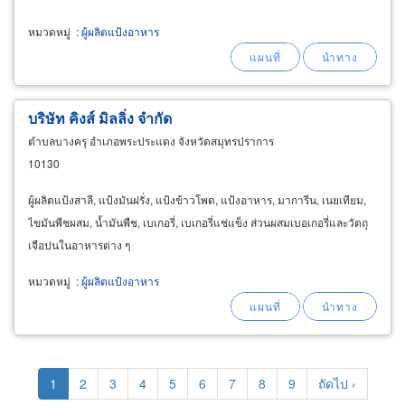
หมวดหมู่
:
ผู้ผลิตแป้งอาหาร
บริษัท คิงส์ มิลลิ่ง จำกัด
ตำบลบางครุ อำเภอพระประแดง จังหวัดสมุทรปราการ
10130
ผู้ผลิตแป้งสาลี, แป้งมันฝรั่ง, แป้งข้าวโพด, แป้งอาหาร, มาการีน, เนยเทียม,
ไขมันพืชผสม, น้ำมันพืช, เบเกอรี่, เบเกอรี่แช่แข็ง ส่วนผสมเบอเกอรี่และวัตถุ
เจือปนในอาหารต่าง ๆ
หมวดหมู่
:
ผู้ผลิตแป้งอาหาร
Pagination
Current
1
Page
2
Page
3
Page
4
Page
5
Page
6
Page
7
Page
8
Page
9
Next
ถัดไป ›
page
page