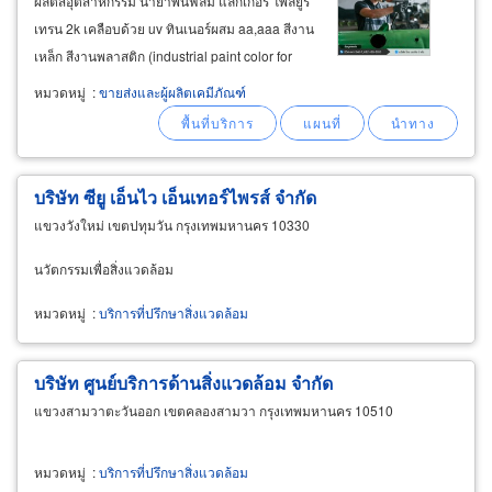
ผลิตสีอุตสาหกรรม น้ำยาพ่นฟิล์ม แลกเกอร์ โพลียูรี
เทรน 2k เคลือบด้วย uv ทินเนอร์ผสม aa,aaa สีงาน
เหล็ก สีงานพลาสติก (industrial paint color for
coating steel and plastic) เรามีผู้ชำนาญการให้
หมวดหมู่
:
ขายส่งและผู้ผลิตเคมีภัณฑ์
คำปรึกษา แนะนำการใช้สีและเคมีให้เหมาะสมกับ
พื้นผิววัสดุและงานแต่ละประเภท
บริษัท ซียู เอ็นไว เอ็นเทอร์ไพรส์ จำกัด
แขวงวังใหม่ เขตปทุมวัน กรุงเทพมหานคร 10330
นวัตกรรมเพื่อสิ่งแวดล้อม
หมวดหมู่
:
บริการที่ปรึกษาสิ่งแวดล้อม
บริษัท ศูนย์บริการด้านสิ่งแวดล้อม จำกัด
แขวงสามวาตะวันออก เขตคลองสามวา กรุงเทพมหานคร 10510
หมวดหมู่
:
บริการที่ปรึกษาสิ่งแวดล้อม