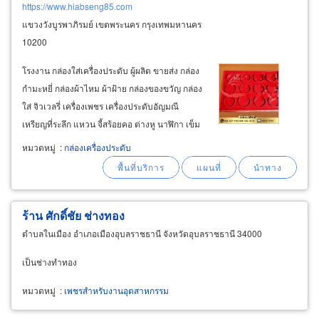
https://www.hiabseng85.com
แขวงวังบูรพาภิรมย์ เขตพระนคร กรุงเทพมหานคร
10200
โรงงาน กล่องใส่เครื่องประดับ ผู้ผลิต ขายส่ง กล่อง
กำมะหยี่ กล่องผ้าไหม ผ้าฝ้าย กล่องของขวัญ กล่อง
ใส่ จิวเวลรี่ เครื่องเพชร เครื่องประดับอัญมณี
เหรียญที่ระลึก แหวน จี้สร้อยคอ ต่างหู นาฬิกา เข็ม
กลัด พระเครื่อง ตลับใส่พระเครื่อง พร้อมรับพิมพ์
หมวดหมู่
:
กล่องเครื่องประดับ
สกรีน หรือ ปักตราสัญลักษณ์ โลโก้ลงบนฝากล่อง
&nbsp
ร้าน ศักดิ์ชัย ช่างทอง
ตำบลในเมือง อำเภอเมืองอุบลราชธานี จังหวัดอุบลราชธานี 34000
เป็นช่างทำทอง
หมวดหมู่
:
เพชรสำหรับงานอุตสาหกรรม