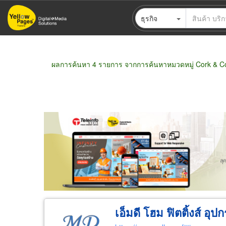
ข้าม
ธุรกิจ
ไป
ยัง
เนื้อหา
หลัก
ผลการค้นหา 4 รายการ จากการค้นหาหมวดหมู่ Cork & Co
ขายส่ง
ขายปลีก
ผู้ผลิต
ตัวแทนจัดจำห
เอ็มดี โฮม ฟิตติ้งส์ อุป