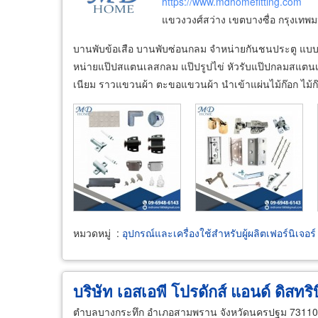
https://www.mdhomefitting.com
แขวงวงศ์สว่าง เขตบางซื่อ กรุงเท
บานพับข้อเสือ บานพับซ่อนกลม จำหน่ายกันชนประตู แบบ
หน่ายแป๊ปสแตนเลสกลม แป๊ปรูปไข่ หัวรับแป๊ปกลมสแตนเลส
เนียม ราวแขวนผ้า ตะขอแขวนผ้า นำเข้าแผ่นไม้ก๊อก ไม้ก
หมวดหมู่
:
อุปกรณ์และเครื่องใช้สำหรับผู้ผลิตเฟอร์นิเจอร์
บริษัท เอสเอพี โปรดักส์ แอนด์ ดิสทริบ
ตำบลบางกระทึก อำเภอสามพราน จังหวัดนครปฐม 73110