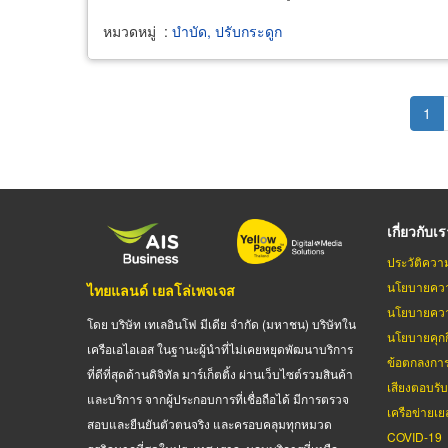
หมวดหมู่
:
บำบัด, ปรับกระดูก
Pagination
Cur
1
pag
เกี่ยวกับเ
ประวัติควา
นโยบายควา
ไทยแลนด์ เยลโล่เพจเจส
นโยบายควา
โดย บริษัท เทเลอินโฟ มีเดีย จำกัด (มหาชน) บริษัทใน
นโยบายคุกกี
เครือเอไอเอส ในฐานะผู้นำที่ไม่เคยหยุดพัฒนาบริการ
ข้อตกลงกา
ที่ดีที่สุดด้านดิจิทัล มาร์เก็ตติ้ง ผ่านเว็บไซต์รวมสินค้า
เสียงตอบรั
และบริการ จากผู้ประกอบการที่เชื่อถือได้ มีการตรวจ
เครือข่ายเย
สอบและยืนยันตัวตนจริง และครอบคลุมทุกหมวด
COVID-19