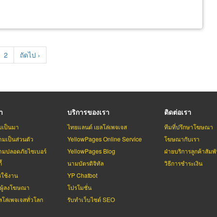
rent
Page
2
Next
ถัดไป ›
e
page
รา
บริการของเรา
ติดต่อเรา
มเป็นมา
ไทยแลนด์ เยลโล่เพจเจส
ทีมที่ปรึกษาโฆษณา
มเป็นส่วนตัว
YellowPages Online Service
โฆษณากับเรา
มปลอดภัยไซเบอร์
YellowPages Blog
ฝ่ายบริการลูกค้าสัมพั
้
นามบัตรดิจิทัล
วิธีการชำระเงิน
รใช้งาน
YP Chatbot
บผู้ลงโฆษณา
โปรโมชั่น
ลโล่เพจเจสทั่วโลก
รับทำเว็บไซต์ SEO