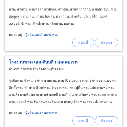
พรม, พรมทอ, พรมทอตามรูปห้อง, พรมอัด, พรมหน้ากว้าง, พรมอัดเรียบ, พรม
อัดลูกฟูก, ผ้าม่าน, ม่านปรับแสง, ม่านม้วน, ม่านพับ, มู่ลี่, มู่ลี่ไม้, วอลล์
เปเปอร์, ซักพรม, ติดตั้งพรม, ผลิตพรม, ทอพรม
หมวดหมู่
:
ผู้ผลิตและจำหน่ายพรม
โรงงานพรม เอส ดับบลิว เดคคอเรท
อำเภอบางกรวย จังหวัดนนทบุรี 11130
ผู้ผลิตพรม จำหน่ายพรม ขายพรม, พรม (Carpet), ร้านขายพรม ออกแบบพรม
ติดตั้งพรม ทำพรม ดีไซน์พรม โรงงานพรม พรมปูพื้น พรมแผ่น พรมทอ พรม
ตามสั่ง พรมพิมพ์ลาย พรมกำมะหยี่ พรมดักฝุ่น พรมวินเทจ พรมลวดลาย พรม
ตามออเดอร์ พรมโรงงาน พรมโรงแรม พรมปูเตียง พรมงานแต่ง พรมงาน
หมั้น พรมกันเสียง พรมตู้เพลง พรมไทย พรมอินเดีย
หมวดหมู่
:
ผู้ผลิตและจำหน่ายพรม