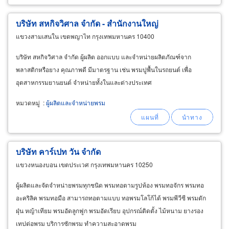
บริษัท สหกิจวิศาล จำกัด - สำนักงานใหญ่
แขวงสามเสนใน เขตพญาไท กรุงเทพมหานคร 10400
บริษัท สหกิจวิศาล จำกัด ผู้ผลิต ออกแบบ และจำหน่ายผลิตภัณฑ์จาก
พลาสติกหรือยาง คุณภาพดี มีมาตรฐาน เช่น พรมปูพื้นในรถยนต์ เพื่อ
อุตสาหกรรมยานยนต์ จำหน่ายทั้งในและต่างประเทศ
หมวดหมู่
:
ผู้ผลิตและจำหน่ายพรม
บริษัท คาร์เปท วัน จำกัด
แขวงหนองบอน เขตประเวศ กรุงเทพมหานคร 10250
ผู้ผลิตและจัดจำหน่ายพรมทุกชนิด พรมทอตามรูปห้อง พรมทอจักร พรมทอ
อะคริลิค พรมทอมือ สามารถทอตามแบบ ทอพรมโลโก้ได้ พรมพีวีซี พรมดัก
ฝุ่น หญ้าเทียม พรมอัดลูกฟูก พรมอัดเรียบ อุปกรณ์ติดตั้ง ไม้หนาม ยางรอง
เทปต่อพรม บริการซักพรม ทำความสะอาดพรม