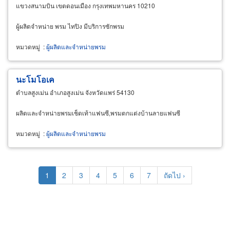
แขวงสนามบิน เขตดอนเมือง กรุงเทพมหานคร 10210
ผู้ผลิตจำหน่าย พรม ไทปิง มีบริการซักพรม
หมวดหมู่
:
ผู้ผลิตและจำหน่ายพรม
นะโมโอเค
ตำบลสูงเม่น อำเภอสูงเม่น จังหวัดแพร่ 54130
ผลิตและจำหน่ายพรมเช็ดเท้าแฟนซี,พรมตกแต่งบ้านลายแฟนซี
หมวดหมู่
:
ผู้ผลิตและจำหน่ายพรม
Pagination
Current
1
Page
2
Page
3
Page
4
Page
5
Page
6
Page
7
Next
ถัดไป ›
page
page