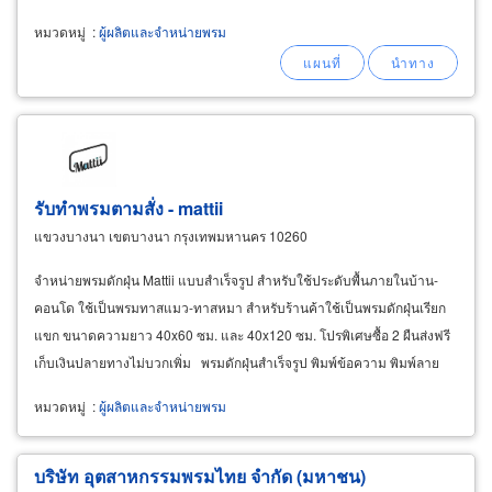
หมวดหมู่
:
ผู้ผลิตและจำหน่ายพรม
รับทำพรมตามสั่ง - mattii
แขวงบางนา เขตบางนา กรุงเทพมหานคร 10260
จำหน่ายพรมดักฝุ่น Mattii แบบสำเร็จรูป สำหรับใช้ประดับพื้นภายในบ้าน-
คอนโด ใช้เป็นพรมทาสแมว-ทาสหมา สำหรับร้านค้าใช้เป็นพรมดักฝุ่นเรียก
แขก ขนาดความยาว 40x60 ซม. และ 40x120 ซม. โปรพิเศษซื้อ 2 ผืนส่งฟรี
เก็บเงินปลายทางไม่บวกเพิ่ม พรมดักฝุ่นสำเร็จรูป พิมพ์ข้อความ พิมพ์ลาย
เรียบๆ พรมดักฝุ่นเรียกแขกลายสกรีนชัดเจนเป๊ะทุกสี
หมวดหมู่
:
ผู้ผลิตและจำหน่ายพรม
บริษัท อุตสาหกรรมพรมไทย จำกัด (มหาชน)