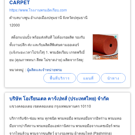
CARPET
https://www.โรงงานพรมอัดเรียบ.com
ตำบลบางพูน อำเภอเมืองปทุมธานี จังหวัดปทุมธานี
12000
สต็อกแน่นปั๋ง พร้อมส่งทันที ไม่ต้องรอผลิต รองรับ
ทั้งงานปลีก-ส่ง และรับผลิตสีพิเศษตามออเดอร์
(แจ้งระยะเวลาโปร่งใส) 1. พรมอัดเรียบ เกรดพรีเมี่
ยม (คุณภาพหนา สีสด ไม่ขาดง่าย) ผลิตจากวัสดุ:
เส้นใย polypropylene (pp) และ polyester จุดเด่น:
หมวดหมู่
:
ผู้ผลิตและจำหน่ายพรม
เนื้อแน่น, ปูง่าย, สีสวย, ไม่ขึ้นขน, ตัดแต่งเข้ารูป
ง่าย
บริษัท โอเรียนเตล คาร์เปทส์ (ประเทศไทย) จำกัด
แขวงคลองเตย เขตคลองเตย กรุงเทพมหานคร 10110
บริการรับซัก-ซ่อม พรม ทุกชนิด พรมทอมือ พรมทอมือจากอิหร่าน พรมมทอ
มือจากปากีสถาน พรมทอมือแอฟกานิสถาน พรมทอมือจากแคชเมียร์ พรม
จากไหมล้วน พรมจากขนสัตว์ ยางรองพรม ผ้าคลุมไหล่ (Pashmina)