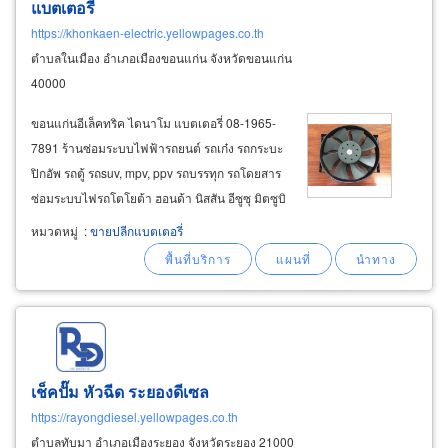
แบตเตอรี่
https://khonkaen-electric.yellowpages.co.th
ตำบลในเมือง อำเภอเมืองขอนแก่น จังหวัดขอนแก่น
40000
ขอนแก่นอีเล็คทริค ไดนาโม แบตเตอรี่ 08-1965-
7891 ร้านซ่อมระบบไฟฟ้ารถยนต์ รถเก๋ง รถกระบะ
ปิกอัพ รถตู้ รถsuv, mpv, ppv รถบรรทุก รถโดยสาร
ซ่อมระบบไฟรถโตโยต้า ฮอนด้า นิสสัน อีซูซุ มิตซูบิ
ชิ มาสด้า ซูซูกิ ซูบารุ เชฟโรเลต ฟอร์ด เบนซ์ บีเอ็
หมวดหมู่
:
ขายปลีกแบตเตอรี่
มดับบลิว ฮีโน่ ฟูโซ่ ยูดี ร้านอยู่ถนนศรีจันทร์ ใน
เมืองขอนแก่น จำหน่ายไดนาโม
เช็คปั๊ม หัวฉีด ระยองดีเซล
https://rayongdiesel.yellowpages.co.th
ตำบลทับมา อำเภอเมืองระยอง จังหวัดระยอง 21000