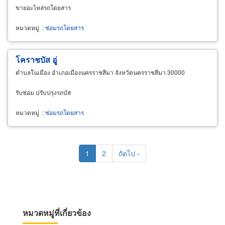
ขายอะไหล่รถโดยสาร
หมวดหมู่
:
ซ่อมรถโดยสาร
โคราชบัส อู่
ตำบลในเมือง อำเภอเมืองนครราชสีมา จังหวัดนครราชสีมา 30000
รับซ่อม ปรับปรุงรถบัส
หมวดหมู่
:
ซ่อมรถโดยสาร
Pagination
Current
1
Page
2
Next
ถัดไป ›
page
page
หมวดหมู่ที่เกี่ยวข้อง