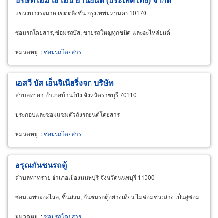
บริษัท เอ็ม เอ เอ็น ยานยนต์ (ประเทศไทย) จำกัด
แขวงบางระมาด เขตตลิ่งชัน กรุงเทพมหานคร 10170
ซ่อมรถโดยสาร, ซ่อมรถบัส, ขายรถใหญ่ทุกชนิด และอะไหล่ยนต์
หมวดหมู่
:
ซ่อมรถโดยสาร
เอสวี บัส เอ็นจิเนียริ่งจก บริษัท
ตำบลท่าผา อำเภอบ้านโป่ง จังหวัดราชบุรี 70110
ประกอบและซ่อมแซมตัวถังรถยนต์โดยสาร
หมวดหมู่
:
ซ่อมรถโดยสาร
อรุณกันชนรถตู้
ตำบลท่าทราย อำเภอเมืองนนทบุรี จังหวัดนนทบุรี 11000
ซ่อมเฉพาะอะไหล่, ชิ้นส่วน, กันชนรถตู้อย่างเดียว ไม่ซ่อมช่วงล่าง เป็นอู่ซ่อม
หมวดหมู่
:
ซ่อมรถโดยสาร