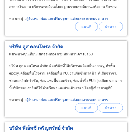
อาคารโรงงาน บริการครบถ้วนตั้งแต่ฐานรากเสาเข็มจนเสร็จงาน รับซ่อม
ปรับปรุงพื้นทางเดินคอนกรีต
หมวดหมู่
:
ผู้รับเหมาซ่อมและปรับปรุงตกแต่งและงานระบบอาคาร
บริษัท คูส คอนโทรล จำกัด
แขวงบางขุนเทียน เขตจอมทอง กรุงเทพมหานคร 10150
บริษัท คูส คอนโทรล จำกัด คือบริษัทที่ให้บริการเคลือบพื้น epoxy, ทำพื้น
epoxy, คลือบพื้นโรงงาน, เคลือบพื้น PU, งานกันซึมดาดฟ้า, ตีเส้นจราจร,
ซ่อมบ่อบำบัดรั่วซึม, ซ่อมแซมพื้นแตกร้าว, ซ่อมน้ำรั่ว PU injection นอกจาก
นี้บริษัทของเรายินดีให้คำปรึกษาและประเมินราคา โดยผู้เชี่ยวชาญที่มี
ประสบการณ์มากกว่า 10 ปี
หมวดหมู่
:
ผู้รับเหมาซ่อมและปรับปรุงตกแต่งและงานระบบอาคาร
บริษัท พีเอ็มซี เจริญทรัพย์ จำกัด