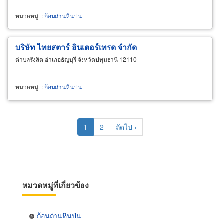
หมวดหมู่
:
ก้อนถ่านหินป่น
บริษัท ไทยสตาร์ อินเตอร์เทรด จำกัด
ตำบลรังสิต อำเภอธัญบุรี จังหวัดปทุมธานี 12110
หมวดหมู่
:
ก้อนถ่านหินป่น
Pagination
Current
1
Page
2
Next
ถัดไป ›
page
page
หมวดหมู่ที่เกี่ยวข้อง
ก้อนถ่านหินป่น