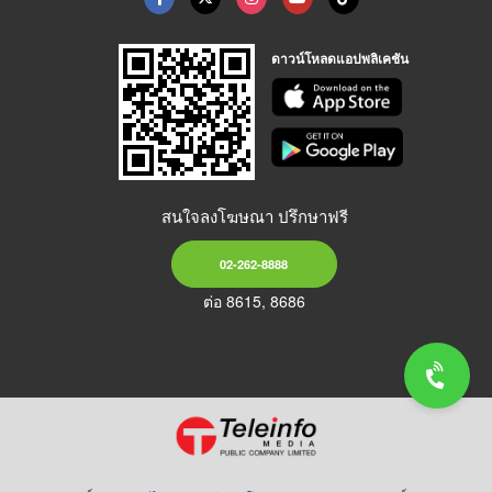
ดาวน์โหลดแอปพลิเคชัน
สนใจลงโฆษณา ปรึกษาฟรี
02-262-8888
ต่อ 8615, 8686