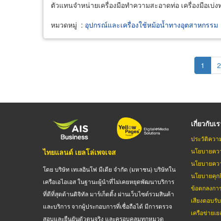
ตัวแทนจำหน่ายเครื่องมือทำความสะอาดท่อ เครื่องมือเบ่
หมวดหมู่
:
อุปกรณ์และเครื่องใช้หม้อน้ำทางอุตสาหกรรม
Pagination
Curren
1
P
2
page
เกี่ยวกับเ
ประวัติควา
นโยบายควา
ไทยแลนด์ เยลโล่เพจเจส
นโยบายควา
โดย บริษัท เทเลอินโฟ มีเดีย จำกัด (มหาชน) บริษัทใน
นโยบายคุกกี
เครือเอไอเอส ในฐานะผู้นำที่ไม่เคยหยุดพัฒนาบริการ
ข้อตกลงกา
ที่ดีที่สุดด้านดิจิทัล มาร์เก็ตติ้ง ผ่านเว็บไซต์รวมสินค้า
เสียงตอบรั
และบริการ จากผู้ประกอบการที่เชื่อถือได้ มีการตรวจ
เครือข่ายเย
สอบและยืนยันตัวตนจริง และครอบคลุมทุกหมวด