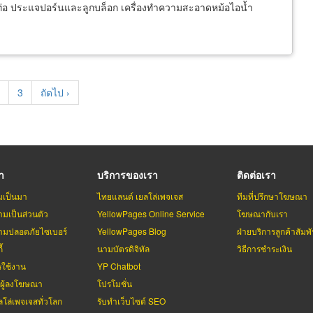
งท่อ ประแจปอร์นและลูกบล็อก เครื่องทำความสะอาดหม้อไอน้ำ
t
age
Page
3
Next
ถัดไป ›
page
รา
บริการของเรา
ติดต่อเรา
มเป็นมา
ไทยแลนด์ เยลโล่เพจเจส
ทีมที่ปรึกษาโฆษณา
มเป็นส่วนตัว
YellowPages Online Service
โฆษณากับเรา
มปลอดภัยไซเบอร์
YellowPages Blog
ฝ่ายบริการลูกค้าสัมพั
้
นามบัตรดิจิทัล
วิธีการชำระเงิน
รใช้งาน
YP Chatbot
บผู้ลงโฆษณา
โปรโมชั่น
ลโล่เพจเจสทั่วโลก
รับทำเว็บไซต์ SEO