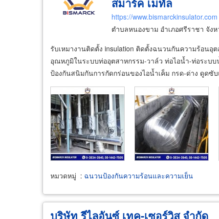
สมาร์ค เมทัล
https://www.bismarckinsulator.com
ตำบลหนองขาม อำเภอศรีราชา จังหว
รับเหมางานติดตั้ง insulation ติดตั้งฉนวนกันความร้อ
อุณหภูมิในระบบท่ออุตสาหกรรม-วาล์ว ท่อไอน้ำ-ท่อระบบน
ป้องกันสนิมกันการกัดกร่อนของไอน้ำเค็ม กรด-ด่าง ดูดซับ
หมวดหมู่
:
ฉนวนป้องกันความร้อนและความเย็น
บริษัท รีไลอันซ์ เทค-เซอร์วิส จำกัด