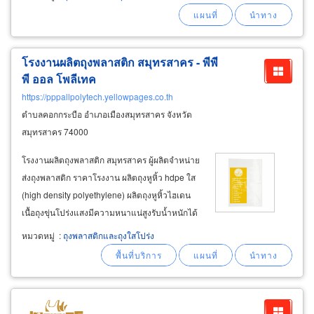
ของลูกค้าเอง สามารถ customize หรือปรับแต่งรูป
แบบได้ตามความต้องการของลูกค้า
โรงงานผลิตถุงพลาสติก สมุทรสาคร - พีพี
พี ออล โพลีเทค
https://pppallpolytech.yellowpages.co.th
ตำบลคอกกระบือ อำเภอเมืองสมุทรสาคร จังหวัด
สมุทรสาคร 74000
โรงงานผลิตถุงพลาสติก สมุทรสาคร ผู้ผลิตจำหน่าย
ส่งถุงพลาสติก ราคาโรงงาน ผลิตถุงหูหิ้ว hdpe ใส
(high density polyethylene) ผลิตถุงหูหิ้วไฮเดน
เนื้อถุงขุ่นโปร่งแสงมีความหนาแน่สูงรับน้ำหนักได้
ดี สำหรับใช้เป็น ถุงพลาสติกหูเจาะ ถุงช้อปปิ้ง ถุง
หมวดหมู่
:
ถุงพลาสติกและถุงใสโปร่ง
รองในกระสอบ ผลิตถุงร้อนใส pp (polypropylene)
ถนอมอาหารได้หลายวันความชื้นและอากาศซึม
ผ่านได้ยาก