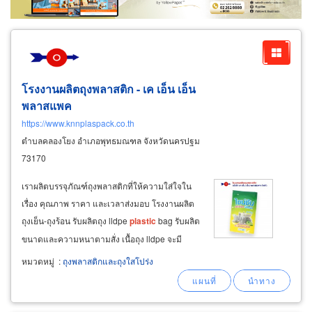
โรงงานผลิตถุงพลาสติก - เค เอ็น เอ็น
พลาสแพค
https://www.knnplaspack.co.th
ตำบลคลองโยง อำเภอพุทธมณฑล จังหวัดนครปฐม
73170
เราผลิตบรรจุภัณฑ์ถุงพลาสติกที่ให้ความใส่ใจใน
เรื่อง คุณภาพ ราคา และเวลาส่งมอบ โรงงานผลิต
ถุงเย็น-ถุงร้อน รับผลิตถุง lldpe
plastic
bag รับผลิต
ขนาดและความหนาตามสั่ง เนื้อถุง lldpe จะมี
ความนิ่ม ใสเป็นมันวาวและเนื้อเหนียวรับน้ำหนัก
หมวดหมู่
:
ถุงพลาสติกและถุงใสโปร่ง
ได้ดี ทนอุณหภูมิความเย็นได้ดีกว่าถุง ldpe
สามารถพิมพ์ลวดลายโลโก้