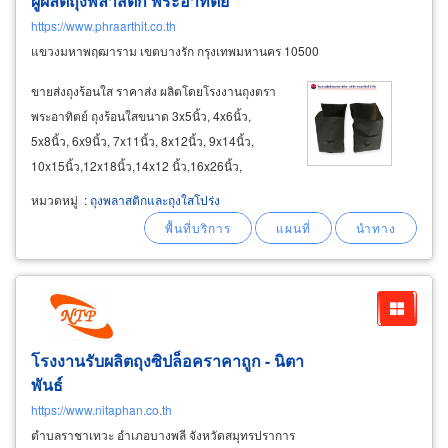
ผู้ผลิตถุงพลาสติก พระอาทิตย์
https://www.phraarthit.co.th
แขวงมหาพฤฒาราม เขตบางรัก กรุงเทพมหานคร 10500
ขายส่งถุงร้อนใส ราคาส่ง ผลิตโดยโรงงานถุงตรา
พระอาทิตย์ ถุงร้อนใสขนาด 3x5นิ้ว, 4x6นิ้ว,
5x8นิ้ว, 6x9นิ้ว, 7x11นิ้ว, 8x12นิ้ว, 9x14นิ้ว,
10x15นิ้ว,12x18นิ้ว,14x12 นิ้ว,16x26นิ้ว,
18x28นิ้ว, 20x30นิ้ว ขายส่งถุงเย็น ราคาส่ง ถุง
หมวดหมู่
:
ถุงพลาสติกและถุงใสโปร่ง
พลาสติกใส่ของเย็น ถุงpe ตราพระอาทิตย์ ขนาด
3x5นิ้ว, 4x6นิ้ว, 5x8นิ้ว, 6x9นิ้ว
โรงงานรับผลิตถุงซิปล็อคราคาถูก - นิตา
พันธ์
https://www.nitaphan.co.th
ตำบลราชาเทวะ อำเภอบางพลี จังหวัดสมุทรปราการ