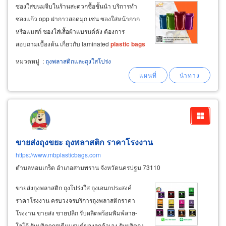
ซองใส่ขนมจีบในร้านสะดวกซื้อชั้นนำ บริการทำ
ซองแก้ว opp ฝากาวสอดมุก เช่น ซองใส่หน้ากาก
หรือแมสก์ ซองใส่เสื้อผ้าแบรนด์ดัง ต้องการ
สอบถามเบื้องต้น เกี่ยวกับ laminated
plastic
bags
โทรติดต่อ 087-767-6199, 092-960-7089 หรือ
หมวดหมู่
:
ถุงพลาสติกและถุงใสโปร่ง
line oilprakaikan โรงงานรับผลิตม้วนฟิล์ม
พลาสติก สำหรับเครื่องแพ็คอัตโนมัติ
ขายส่งถุงขยะ ถุงพลาสติก ราคาโรงงาน
https://www.mbplasticbags.com
ตำบลหอมเกร็ด อำเภอสามพราน จังหวัดนครปฐม 73110
ขายส่งถุงพลาสติก ถุงโปร่งใส ถุงเอนกประสงค์
ราคาโรงงาน ครบวงจรบริการถุงพลาสติกราคา
โรงงาน ขายส่ง ขายปลีก รับผลิตพร้อมพิมพ์ลาย-
โลโก้ รับผลิตoemตีแบรนด์ของลูกค้าเอง รับผลิตถุง