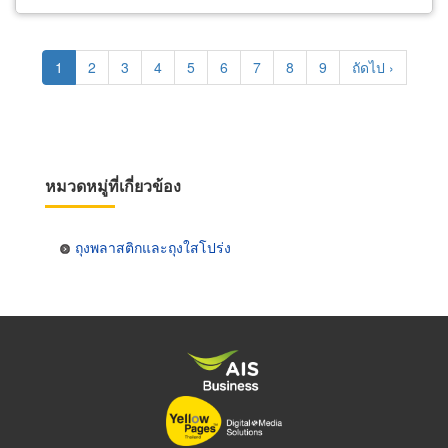
Pagination
Current
1
Page
2
Page
3
Page
4
Page
5
Page
6
Page
7
Page
8
Page
9
Next
ถัดไป ›
page
page
หมวดหมู่ที่เกี่ยวข้อง
ถุงพลาสติกและถุงใสโปร่ง