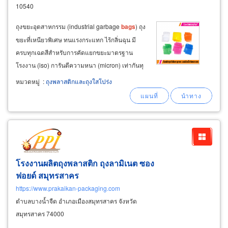
10540
ถุงขยะอุตสาหกรรม (industrial garbage
bags
) ถุง
ขยะที่เหนียวพิเศษ ทนแรงกระแทก ไร้กลิ่นฉุน มี
ครบทุกเฉดสีสำหรับการคัดแยกขยะมาตรฐาน
โรงงาน (iso) การันตีความหนา (micron) เท่ากันทุ
กล็อต
หมวดหมู่
:
ถุงพลาสติกและถุงใสโปร่ง
โรงงานผลิตถุงพลาสติก ถุงลามิเนต ซอง
ฟอยด์ สมุทรสาคร
https://www.prakaikan-packaging.com
ตำบลบางน้ำจืด อำเภอเมืองสมุทรสาคร จังหวัด
สมุทรสาคร 74000