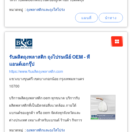
พลาสติก ldpe hdpe pp lldpe พลาสติกเนื้อเหนียว
หมวดหมู่
:
ถุงพลาสติกและถุงใสโปร่ง
พิเศษคุณภาพดี ไม่รั่วซึม ไม่ขาดง่าย สามารถให้
คำแนะนำชนิดของถุงพลาสติกต่อการใช้งาน
รับผลิตถุงพลาสติก ถุงไปรษณีย์ OEM - ที
แอนด์เอกรุ๊ป
https://www.รับผลิตถุงพลาสติก.com
แขวงบางขุนศรี เขตบางกอกน้อย กรุงเทพมหานคร
10700
บริการผลิตถุงพลาสติก oem ทุกขนาด บริการรับ
ผลิตพลาสติกที่เป็นมิตรต่อสิ่งแวดล้อม ภายใต้
แบรนด์ของลูกค้า หรือ oem จัดส่งทุกจังหวัดและ
ต่างประเทศ เหมาะสำหรับแบรนด์ ร้านค้า กิจการ
หน่วยงาน ที่ต้องการสั่งผลิตถุงพลาสติกติดโลโก้
หมวดหมู่
:
ถุงพลาสติกและถุงใสโปร่ง