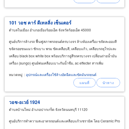
101 วอช คาร์ ดีเทลลิ่ง เซ็นเตอร์
ตำบลในเมือง อำเภอเมืองร้อยเอ็ด จังหวัดร้อยเอ็ด 45000
ศูนย์บริการล้างรถ ฟื้นฟูสภาพรถยนต์ครบวงจร ล้างห้องเครื่อง ขจัดละอองสี
ขจัดรอยขนแมว ซักเบาะ พรม ขัดเคลือบสี, เคลือบแก้ว, เคลือบรถยุโรปและ
เคลือบ black box white box พร้อมบริการอู่สีรถครบวงจร เปลี่ยนถ่ายน้ำมัน
เครื่อง (sungo) ศูนย์พ่นเคลือบเบาะกันน้ำซึม, ac effecter สารเพิ่ม
ประสิทธิภาพคอมเพรสเซอร์แอร์
หมวดหมู่
:
อุปกรณ์และเครื่องใช้ล้างอัดฉีดและขัดมันรถยนต์
วอช-อเวย์ 1924
ตำบลบ้านใหม่ อำเภอปากเกร็ด จังหวัดนนทบุรี 11120
ศูนย์บริการทำความสะอาดรถยนต์และเคลือบแก้วเซรามิค โดย Ceramic Pro