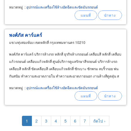
หมวดหมู่
:
อุปกรณ์และเครื่องใช้ล้างอัดฉีดและขัดมันรถยนต์
พงศ์ภัส คาร์แคร์
แขวงทุ่งสองห้อง เขตหลักสี่ กรุงเทพมหานคร 10210
พงศ์ภัส คาร์แคร์ บริการล้างรถ หลักสี่ ธุรกิจล้างรถยนต์ เคลือบสี หลักสี่ เคลือบ
แก้วรถยนต์ เคลือบแก้วหลักสี่ ศูนย์บริการดูแลรักษาสีรถยนต์ บริการล้างรถ
เคลือบสี หลักสี่ ขัดเคลือบสี เคลือบแก้วหลักสี่ ซักเบาะ ซักพรม ลบริ้วรอย พ่น
กันสนิม ทำความสะอาดภายใน ทำความสะอาดภายนอก งานล้างสีดูดฝุ่น ส
ปารถยนต์ หลักสี่
หมวดหมู่
:
อุปกรณ์และเครื่องใช้ล้างอัดฉีดและขัดมันรถยนต์
Pagination
Current
1
Page
2
Page
3
Page
4
Page
5
Page
6
Page
7
Next
ถัดไป ›
page
page