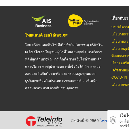
เกี่ยวกับเ
ประวัติควา
นโยบายควา
ไทยแลนด์ เยลโล่เพจเจส
นโยบายควา
โดย บริษัท เทเลอินโฟ มีเดีย จำกัด (มหาชน) บริษัทใน
นโยบายคุกกี
เครือเอไอเอส ในฐานะผู้นำที่ไม่เคยหยุดพัฒนาบริการ
ข้อตกลงกา
ที่ดีที่สุดด้านดิจิทัล มาร์เก็ตติ้ง ผ่านเว็บไซต์รวมสินค้า
เสียงตอบรั
และบริการ จากผู้ประกอบการที่เชื่อถือได้ มีการตรวจ
เครือข่ายเย
สอบและยืนยันตัวตนจริง และครอบคลุมทุกหมวด
COVID-19
ธุรกิจมากที่สุดในประเทศ เราจะมอบบริการที่เหนือ
นโยบายจดท
ความคาดหมาย จากทีมงานคุณภาพ
เว็บไซ
ลิขสิทธิ์ © 2569
ไทยแลนด์ เยลโล
เราใช
การใช