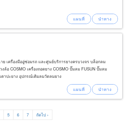
น่าย เครื่องมืออู่ซ่อมรถ และศูนย์บริการยางครบวงจร บล็อกลม
องถ่วงล้อ COSMO เครื่องถอดยาง COSMO ปั๊มลม FUSUN ปั๊มลม
ร์ เตาปะยาง อุปกรณ์เติมลมวัดลมยาง
age
Page
5
Page
6
Page
7
Next
ถัดไป ›
page