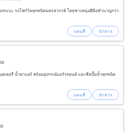
๋ง รถกะบะ รถโฟร์วิลทุกชนิดนครสวรรค์ โดยช่างหนุ่มฝีมือชำนาญกว่า
000
ตเตอรี่ น้ำยาแอร์ พร้อมอุปกรณ์แอร์รถยนต์ และซีลปั๊มน้ำทุกชนิด
40