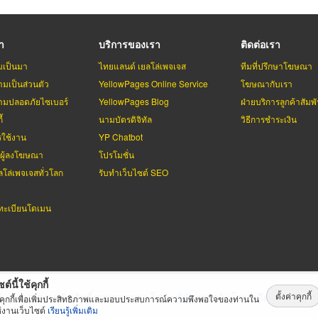
รา
บริการของเรา
ติดต่อเรา
มเป็นมา
ไทยแลนด์ เยลโล่เพจเจส
ทีมที่ปรึกษาโฆษณา
มเป็นส่วนตัว
YellowPages Online Service
โฆษณากับเรา
มปลอดภัยไซเบอร์
YellowPages Blog
ฝ่ายบริการลูกค้าสัมพั
้
นามบัตรดิจิทัล
วิธีการชำระเงิน
รใช้งาน
YP Chatbot
บผู้ลงโฆษณา
โปรโมชั่น
ลโล่เพจเจสทั่วโลก
รับทำเว็บไซต์ SEO
ะเบียนโดเมน
ต์นี้ใช้คุกกี้
ตั้งค่าคุกกี้
่เพจเจส
สงวนลิขสิทธิ์ตามกฏหมาย โดย
บริษัท เทเลอินโฟ มีเดีย จำกัด (ม
้คุกกี้เพื่อเพิ่มประสิทธิภาพและมอบประสบการณ์ความพึงพอใจของท่านใน
้งานเว็บไซต์
เรียนรู้เพิ่มเติม