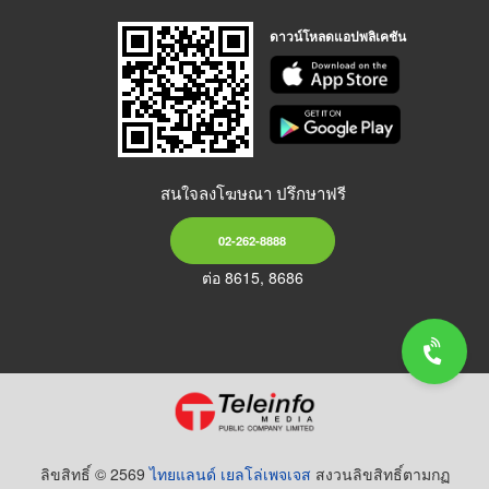
ดาวน์โหลดแอปพลิเคชัน
สนใจลงโฆษณา ปรึกษาฟรี
02-262-8888
ต่อ 8615, 8686
ลิขสิทธิ์ © 2569
ไทยแลนด์ เยลโล่เพจเจส
สงวนลิขสิทธิ์ตามกฏ