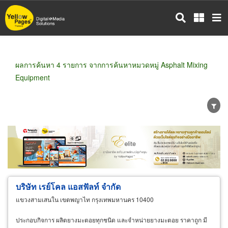
ข้าม
ไป
ยัง
เนื้อหา
หลัก
ผลการค้นหา 4 รายการ จากการค้นหาหมวดหมู่ Asphalt Mixing
Equipment
ขายส่ง
ขายปลีก
ผู้ผลิต
ตัวแทนจัดจำหน่าย
ผู้ส่งออก/นำเข้า
ธุรกิจบริการ
บริษัท เรย์โคล แอสฟัลท์ จำกัด
แขวงสามเสนใน เขตพญาไท กรุงเทพมหานคร 10400
ประกอบกิจการ ผลิตยางมะตอยทุกชนิด และจำหน่ายยางมะตอย ราคาถูก มี