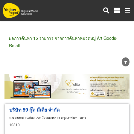
ข้าม
ไป
ยัง
เนื้อหา
หลัก
ผลการค้นหา 15 รายการ จากการค้นหาหมวดหมู่ Art Goods-
Retail
ขายส่ง
ขายปลีก
ผู้ผลิต
ตัวแทนจัดจำหน่าย
ผู้ส่งออก/นำเข้า
ธุรกิจบริการ
บริษัท 59 กู๊ด มีเดีย จำกัด
แขวงสะพานสอง เขตวังทองหลาง กรุงเทพมหานคร
10310