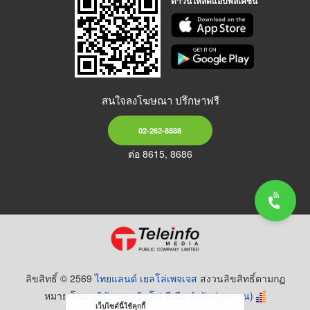
ดาวน์โหลดแอปพลิเคชัน
สนใจลงโฆษณา ปรึกษาฟรี
02-262-8888
ต่อ 8615, 8686
ลิขสิทธิ์ © 2569
ไทยแลนด์ เยลโล่เพจเจส
สงวนลิขสิทธิ์ตามกฏ
หมาย โดย
บริษัท เทเลอินโฟ มีเดีย จำกัด (มหาชน)
เว็บไซต์นี้ใช้คุกกี้