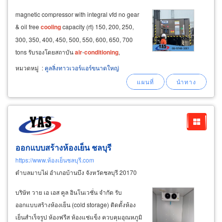
magnetic compressor with integral vfd no gear
& oil free
cooling
capacity (rt) 150, 200, 250,
300, 350, 400, 450, 500, 550, 600, 650, 700
tons รับรองโดยสถาบัน
air
-
conditioning
,
heating, and refrigeration institute certified
หมวดหมู่
:
คูลลิ่งทาวเวอร์แอร์ขนาดใหญ่
midea chiller system:
air
cooled screw
ออกแบบสร้างห้องเย็น ชลบุรี
https://www.ห้องเย็นชลบุรี.com
ตำบลมาบไผ่ อำเภอบ้านบึง จังหวัดชลบุรี 20170
บริษัท วาย เอ เอส คูล อินโนเวชั่น จำกัด รับ
ออกแบบสร้างห้องเย็น (cold storage) ติดตั้งห้อง
เย็นสำเร็จรูป ห้องฟรีส ห้องแช่แข็ง ควบคุมอุณหภูมิ