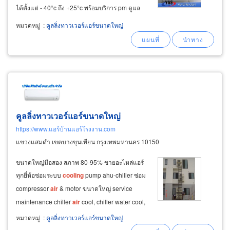
ได้ตั้งแต่ - 40°c ถึง +25°c พร้อมบริการ pm ดูแล
บำรุงรักษาห้องเย็น โดยทีมช่างผู้ชำนาญ ควบคุม
หมวดหมู่
:
คูลลิ่งทาวเวอร์แอร์ขนาดใหญ่
โดยวิศวกร ผู้เชี่ยวชาญด้านห้องเย็น ห้องแช่แข็ง
ชลบุรี รับออกแบบสร้าง
คูลลิ่งทาวเวอร์แอร์ขนาดใหญ่
https://www.แอร์บ้านแอร์โรงงาน.com
แขวงแสมดำ เขตบางขุนเทียน กรุงเทพมหานคร 10150
ขนาดใหญ่มือสอง สภาพ 80-95% ขายอะไหล่แอร์
ทุกยี่ห้อ ​ ซ่อมระบบ
cooling
pump ahu-chiller ซ่อม
compressor
air
& motor ขนาดใหญ่ service
maintenance chiller
air
cool, chiller water cool,
package water cool ​ บริการล้างแอร์ และรับย้าย
หมวดหมู่
:
คูลลิ่งทาวเวอร์แอร์ขนาดใหญ่
แอร์ ​ ออกแบบและติดตั้งระบบไฟฟ้าโรงงาน