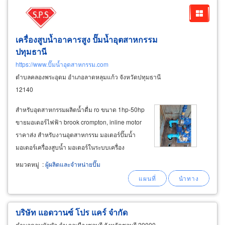
เครื่องสูบน้ำอาคารสูง ปั๊มน้ำอุตสาหกรรม
ปทุมธานี
https://www.ปั๊มน้ำอุตสาหกรรม.com
ตำบลคลองพระอุดม อำเภอลาดหลุมแก้ว จังหวัดปทุมธานี
12140
สำหรับอุตสาหกรรมผลิตน้ำดื่ม ro ขนาด 1hp-50hp
ขายมอเตอร์ไฟฟ้า brook crompton, inline motor
ราคาส่ง สำหรับงานอุตสาหกรรม มอเตอร์ปั๊มน้ำ
มอเตอร์เครื่องสูบน้ำ มอเตอร์ในระบบเครื่อง
ทำความเย็น-ชิลเลอร์-คูลลิ่งทาวเวอร์ มอเตอร์
หมวดหมู่
:
ผู้ผลิตและจำหน่ายปั๊ม
พัดลมอุตสาหกรรมคุณภาพสูง iec standard ขาย
เครื่องเติมอากาศ unomach, wind maxx เครื่องอัด
อากาศ
air
บริษัท แอดวานซ์ โปร แคร์ จำกัด
ตำบลดอนหัวฬ่อ อำเภอเมืองชลบุรี จังหวัดชลบุรี 20000