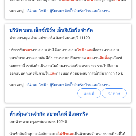
ต่อเติม
บ้าน
งานเดินท่อทุกชนิด ระบบไฟ
สำหรับ
หอพัก
หมวดหมู่
:
24 ชม. ไฟฟ้า-ผู้รับเหมาติดตั้งสำหรับบ้านและโรงงาน
บริษัท บอน เอ็กซ์เปิร์ท เอ็นจิเนียริ่ง จำกัด
ตำบลบางพูด อำเภอปากเกร็ด จังหวัดนนทบุรี 11120
บริการรับ
เหมา
งานระบบ อันได้แก่ งานระบบ
ไฟฟ้า
และ
สื่อสาร งานระบบ
สุขาภิบาล งานระบบอัคคีภัย งานระบบปรับอากาศ
และ
งาน
ติด
ตั้ง
สุขภัณฑ์
นอกจากนี้ เรายังดำเนินงานในด้านงานก่อสร้างครบวงจร รวมไปถึงงาน
ออกแบบตกแต่งทั้งภายใน
และ
ภายนอก ด้วยประสบการณ์ที่มีมากกว่า 15 ปี
รวมถึงทีมบุคลากรคุณภาพ พร้อมให้คำปรึกษาด้านงานระบบ
ไฟฟ้า
หมวดหมู่
:
24 ชม. ไฟฟ้า-ผู้รับเหมาติดตั้งสำหรับบ้านและโรงงาน
ห้างหุ้นส่วนจำกัด สยามไลท์ อีเลคทริค
เขตหัวหมาก กรุงเทพมหานคร 10240
นำเข้าสินค้าอุปกรณ์สลับกระแส
ไฟฟ้า
และ
เป็นตัวแทนจำหน่ายรายเดียวที่ได้