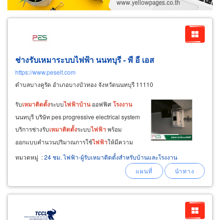
ช่างรับ
เหมา
ระบบ
ไฟฟ้า
นนทบุรี - พี อี เอส
https://www.peselt.com
ตำบลบางคูรัด อำเภอบางบัวทอง จังหวัดนนทบุรี 11110
รับ
เหมา
ติด
ตั้ง
ระบบ
ไฟฟ้า
บ้าน
ออฟฟิศ
โรงงาน
นนทบุรี บริษัท pes progressive electrical system
บริการช่างรับ
เหมา
ติด
ตั้ง
ระบบ
ไฟฟ้า
พร้อม
ออกแบบคำนวนปริมาณการใช้
ไฟฟ้า
ให้มีความ
เหมาะสมเพียงพอต่อการใช้งานที่แตกต่างกันได้
หมวดหมู่
:
24 ชม. ไฟฟ้า-ผู้รับเหมาติดตั้งสำหรับบ้านและโรงงาน
อย่างถูกต้อง เช่น งานรับ
เหมา
ติด
ตั้ง
ไฟฟ้า
สำหรับ
บ้าน
เดี่ยวขนาดต่างๆ
บ้าน
ทาวน์เฮ้าส์ ทาวน์โฮม