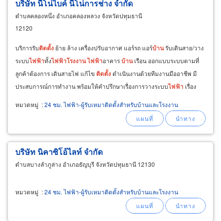
บริษัท นีโน่ไบค์ นีโน่การช่าง จำกัด
ตำบลคลองหนึ่ง อำเภอคลองหลวง จังหวัดปทุมธานี
12120
บริการรับ
ติด
ตั้ง
ย้าย ล้าง เครื่องปรับอากาศ แอร์รถ แอร์
บ้าน
รับเดินสาย/วาง
ระบบ
ไฟฟ้า
ทั้ง
ไฟฟ้า
โรงงาน
ไฟฟ้า
อาคาร
บ้าน
เรือน ออกแบบระบบตามที่
ลูกค้าต้องการ เดินสายไฟ แก้ไข
ติด
ตั้ง
ดำเนินงานด้วยทีมงานมืออาชีพ มี
ประสบการณ์การทำงาน พร้อมให้คำปรึกษาเรื่องการวางระบบ
ไฟฟ้า
เรื่อง
การ
ติด
ตั้ง
แอร์ พร้อมบริการซ่อม ดูแลแอร์
หมวดหมู่
:
24 ชม. ไฟฟ้า-ผู้รับเหมาติดตั้งสำหรับบ้านและโรงงาน
บริษัท นิคาซิโอ้ไลท์ จำกัด
ตำบลบางลำภูล่าง อำเภอธัญบุรี จังหวัดปทุมธานี 12130
หมวดหมู่
:
24 ชม. ไฟฟ้า-ผู้รับเหมาติดตั้งสำหรับบ้านและโรงงาน