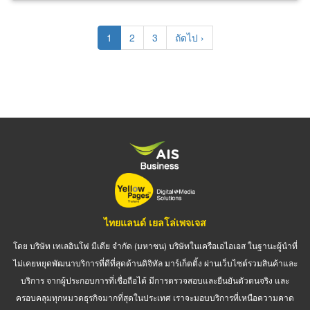
Pagination
Current
1
Page
2
Page
3
Next
ถัดไป ›
page
page
ไทยแลนด์ เยลโล่เพจเจส
โดย บริษัท เทเลอินโฟ มีเดีย จำกัด (มหาชน) บริษัทในเครือเอไอเอส ในฐานะผู้นำที่
ไม่เคยหยุดพัฒนาบริการที่ดีที่สุดด้านดิจิทัล มาร์เก็ตติ้ง ผ่านเว็บไซต์รวมสินค้าและ
บริการ จากผู้ประกอบการที่เชื่อถือได้ มีการตรวจสอบและยืนยันตัวตนจริง และ
ครอบคลุมทุกหมวดธุรกิจมากที่สุดในประเทศ เราจะมอบบริการที่เหนือความคาด