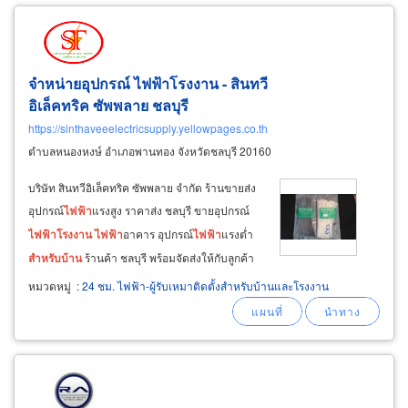
จำหน่ายอุปกรณ์
ไฟฟ้า
โรงงาน
- สินทวี
อิเล็คทริค ซัพพลาย ชลบุรี
https://sinthaveeelectricsupply.yellowpages.co.th
ตำบลหนองหงษ์ อำเภอพานทอง จังหวัดชลบุรี 20160
บริษัท สินทวีอิเล็คทริค ซัพพลาย จำกัด ร้านขายส่ง
อุปกรณ์
ไฟฟ้า
แรงสูง ราคาส่ง ชลบุรี ขายอุปกรณ์
ไฟฟ้า
โรงงาน
ไฟฟ้า
อาคาร อุปกรณ์
ไฟฟ้า
แรงต่ำ
สำหรับ
บ้าน
ร้านค้า ชลบุรี พร้อมจัดส่งให้กับลูกค้า
รับจัดหาสินค้าตามสเปคที่ลูกค้าต้องการได้ ราคา
หมวดหมู่
:
24 ชม. ไฟฟ้า-ผู้รับเหมาติดตั้งสำหรับบ้านและโรงงาน
ยุติธรรม โทร 038-451-814, 095-835-6982, 098-
978-5924 หลอด
ไฟฟ้า
หลอดไฟ