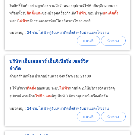
ลิขสิทธิ์สินค้าอย่างถูกต้อง รวมถึงจำหน่ายอุปกรณ์ไฟฟ้าอื่นๆอีกมากมาย
พร้อมทั้งรับ
ติด
ตั้ง
และ
ซ่อมบำรุงเครื่องกำเนิด
ไฟฟ้า
, ซ่อมบำรุง
และ
ติด
ตั้ง
ระบบ
ไฟฟ้า
พลังงานแสงอาทิตย์โดยวิศวกรโซล่าเซลส์
หมวดหมู่
:
24 ชม. ไฟฟ้า-ผู้รับเหมาติดตั้งสำหรับบ้านและโรงงาน
บริษัท เอ็มเอสอาร์ เอ็นจิเนียริ่ง เซอร์วิส
จำกัด
ตำบลสำนักท้อน อำเภอบ้านฉาง จังหวัดระยอง 21130
1.ให้บริการ
ติด
ตั้ง
ออกแบบ ระบบ
ไฟฟ้า
ทุกชนิด 2.ให้บริการจัดหาวัสดุ
อุปกรณ์ งานด้าน
ไฟฟ้า
และ
อิซูเม้นท์ 3.จัดหาอุปกรณ์เครื่องมือวัด
หมวดหมู่
:
24 ชม. ไฟฟ้า-ผู้รับเหมาติดตั้งสำหรับบ้านและโรงงาน