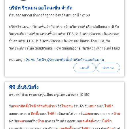
บริษัท ริชแมน ออโต
เม
ชั่น จำกัด
ตำบลลาดสวาย อำเภอลำลูกกา จังหวัดปทุมธานี 12150
บริษัทริชแมน ออโตเมชั่น จำกัด บริการด้านวิเคราะห์ (Simulations) อาทิ รับ
วิเคราะห์ความแข็งแรงของชิ้นส่วนด้วย FEA, รับวิเคราะห์ความแข็งแรงของ
ชิ้นส่วนด้วย FEA, รับวิเคราะห์ความแข็งแรงของชิ้นส่วนด้วย FEA, รับ
วิเคราะห์การไหล SolidWorks Flow Simulations, รับวิเคราะห์การไหล Fluid
Flow, รับวิเคราะห์การไหล
และ
รับวิเคราะห์การเคลื่อนที่SolidWorks
หมวดหมู่
:
24 ชม. ไฟฟ้า-ผู้รับเหมาติดตั้งสำหรับบ้านและโรงงาน
พีพี เอ็นจิเนียริ่ง
แขวงท่าข้าม เขตบางขุนเทียน กรุงเทพมหานคร 10150
รับ
เหมา
ติด
ตั้ง
ไฟฟ้า
สำหรับ
บ้าน
หรือ
โรงงาน
ร้านค้า รับ
เหมา
ระบบ
ไฟฟ้า
ออกแบบระบบ
ติด
ตั้ง
ระบบ
ไฟฟ้า
เดินสายไฟ ภายใน
และ
ภายนอกอาคาร
บ้าน
พัก รับ
เหมา
ก่อสร้าง
บ้าน
อาคาร ร้านค้า ออกแบบ
และ
ติด
ตั้ง
ระบบ
ไฟฟ้า
ระบบปรับอากาศ ระบบสุขาภิบาล
และ
ติด
ตั้ง
สถานี
ไฟฟ้า
แรงสูง ปลูก
บ้าน
ใหม่