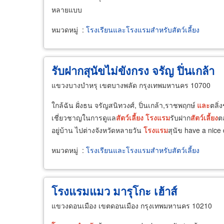
หลายแบบ
หมวดหมู่
:
โรงเรียนและโรงแรมสำหรับสัตว์เลี้ยง
รับฝากสุนัขไม่ขังกรง จรัญ ปิ่นเกล้า
แขวงบางบำหรุ เขตบางพลัด กรุงเทพมหานคร 10700
ใกล้ฉัน ฝั่งธน จรัญสนิทวงศ์, ปิ่นเกล้า,ราชพฤกษ์
และ
ตลิ่
เชี่ยวชาญในการดูแล
สัตว์
เลี้ยง
โรงแรม
รับฝาก
สัตว์
เลี้ยง
ต
อยู่บ้าน ไปต่างจังหวัดหลายวัน
โรงแรม
สุนัข have a nice
หมวดหมู่
:
โรงเรียนและโรงแรมสำหรับสัตว์เลี้ยง
โรงแรมแมว มารุโกะ เฮ้าส์
แขวงดอนเมือง เขตดอนเมือง กรุงเทพมหานคร 10210