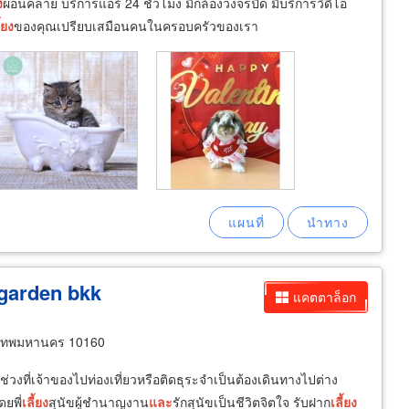
ง
ผ่อนคลาย บริการแอร์ 24 ชั่วโมง มีกล้องวงจรปิด มีบริการวิดีโอ
ี้ยง
ของคุณเปรียบเสมือนคนในครอบครัวของเรา
g garden bkk
แคตตาล็อก
ุงเทพมหานคร 10160
นช่วงที่เจ้าของไปท่องเที่ยวหรือติดธุระจำเป็นต้องเดินทางไปต่าง
ยพี่
เลี้ยง
สุนัขผู้ชำนาญงาน
และ
รักสุนัขเป็นชีวิตจิตใจ รับฝาก
เลี้ยง