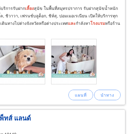
ห้บริการรับฝาก
เลี้ยง
สุนัข ในพื้นที่สมุทรปราการ รับฝากสุนัขน้ำหนัก
้ล, ชิวาวา, เฟรนช์บลูด็อก, ชิห์สุ, ปอมเมอเรเนียน เปิดให้บริการทุก
องเดินทางไปต่างจังหวัดหรือต่างประเทศ
และ
กำลังหา
โรงแรม
หรือร้าน
พ็ทส์ แลนด์
นคร 10140