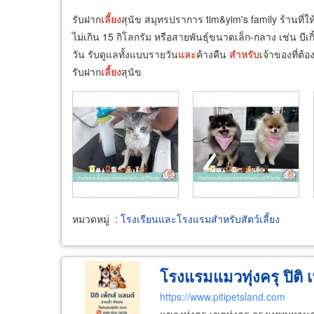
รับฝาก
เลี้ยง
สุนัข สมุทรปราการ tim&yim's family ร้านที่ใ
ไม่เกิน 15 กิโลกรัม หรือสายพันธุ์ขนาดเล็ก-กลาง เช่น บีเกิ
วัน รับดูแลทั้งแบบรายวัน
และ
ค้างคืน
สำหรับ
เจ้าของที่ต้
รับฝาก
เลี้ยง
สุนัข
หมวดหมู่
:
โรงเรียนและโรงแรมสำหรับสัตว์เลี้ยง
โรงแรมแมวทุ่งครุ ปิติ เ
https://www.pitipetsland.com
แขวงทุ่งครุ เขตทุ่งครุ กรุงเทพมหา