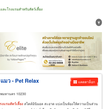
และโรงแรมสำหรับสัตว์เลี้ยง
น่าย
ผู้ส่งออก/นำเข้า
ธุรกิจบริการ
ะแมว - Pet Relax
แคตตาล็อก
เทพมหานคร 10230
รงแรม
สัตว์
เลี้ยง
สไตล์มินิมอล สะอาด แบ่งเป็นห้องให้ความเป็นส่วน