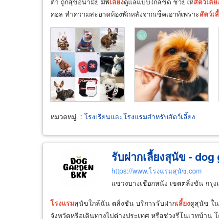
ตัว ถูกสุขอนามัย มีพี่
เลี้ยง
ดูแลแบบใกล้ชิด ช่วยให้
สัตว์
เลี้ย
คอล ทำความสะอาดห้องพักหลังจากเช็คเอาท์เพราะ
สัตว์
เล
หมวดหมู่
:
โรงเรียนและโรงแรมสำหรับสัตว์เลี้ยง
รับฝากเลี้ยงสุนัข - do
https://www.โรงแรมสุนัข.com
แขวงบางเชือกหนัง เขตตลิ่งชัน กร
โรงแรม
สุนัขใกล้ฉัน ตลิ่งชัน บริการรับฝาก
เลี้ยง
ดูสุนัข ใ
จังหวัดหรือเดินทางไปต่างประเทศ หรือช่วงรีโนเวทบ้าน โด