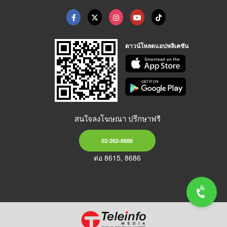
ดาวน์โหลดแอปพลิเคชัน
สนใจลงโฆษณา ปรึกษาฟรี
02-262-8888
ต่อ 8615, 8686