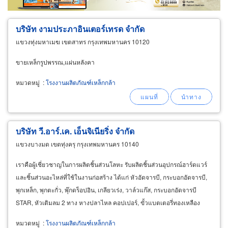
บริษัท งามประภาอินเตอร์เทรด จำกัด
แขวงทุ่งมหาเมฆ เขตสาทร กรุงเทพมหานคร 10120
ขายเหล็กรูปพรรณ,แผ่นหลังคา
หมวดหมู่
:
โรงงานผลิตภัณฑ์เหล็กกล้า
บริษัท วี.อาร์.เค. เอ็นจิเนียริ่ง จำกัด
แขวงบางมด เขตทุ่งครุ กรุงเทพมหานคร 10140
เราคือผู้เชี่ยวชาญในการผลิตชิ้นส่วนโลหะ รับผลิตชิ้นส่วนอุปกรณ์ฮาร์ดแวร์
และชิ้นส่วนอะไหล่ที่ใช้ในงานก่อสร้าง ได้แก่ หัวอัดจารบี, กระบอกอัดจารบี,
พุกเหล็ก, พุกตะกั่ว, พุ๊กดร็อปอิน, เกลียวเร่ง, วาล์วแก๊ส, กระบอกอัดจารบี
STAR, หัวเติมลม 2 ทาง หางปลาไหล คอปเปอร์, ขั้วแบตเตอรี่ทองเหลือง
สนใจสินค้าสอบถามข้อมูลก่อนได้
หมวดหมู่
:
โรงงานผลิตภัณฑ์เหล็กกล้า