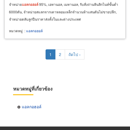
จำหน่าย
แอลกอฮอล์
95%, เอทานอล, เมทานอล, รับสั่งถ่านหินลิกไนท์ขั้นต่ำ
6000ตัน, จำหน่ายสแลกจากเตาหลอมเหล็กจำนวนห้าแสนตันไม่ขายปลีก,
จำหน่ายตลับลูกปืนราคาส่งทั้งในและต่างประเทศ
หมวดหมู่
:
แอลกอฮอล์
Pagination
Current
1
Page
2
Next
ถัดไป ›
page
page
หมวดหมู่ที่เกี่ยวข้อง
แอลกอฮอล์