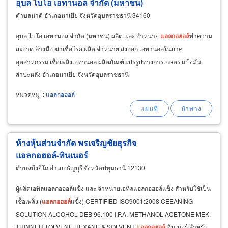
อุบล ไบโอ เอทานอล จำกัด (มหาชน)
ตำบลนาดี อำเภอนาเยีย จังหวัดอุบลราชธานี 34160
อุบล ไบโอ เอทานอล จำกัด (มหาชน) ผลิต และ จำหน่าย
แอลกอฮอล์
ทำความ
สะอาด ล้างมือ ฆ่าเชื่อโรค ผลิต จำหน่าย ส่งออก เอทานอลในภาค
อุตสาหกรรม เชื้อเพลิงเอทานอล ผลิตภัณฑ์แปรรูปทางการเกษตร แป้งมัน
สำปะหลัง อำเภอนาเยีย จังหวัดอุบลราชธานี
หมวดหมู่
:
แอลกอฮอล์
ห้างหุ้นส่วนจำกัด พรเจริญชัยธุรกิจ
แอลกอฮอล์-ทินเนอร์
ตำบลบึงยี่โถ อำเภอธัญบุรี จังหวัดปทุมธานี 12130
ผู้ผลิตเอทิลแอลกอฮอล์แข็ง และ จำหน่ายเอทิลแอลกอฮอล์แข็ง สำหรับใช้เป็น
เชื้อเพลิง (
แอลกอฮอล์
แข็ง) CERTIFIED ISO9001:2008 CEEANING-
SOLUTION ALCOHOL DEB 96.100 I.P.A. METHANOL ACETONE MEK.
THINNER TOLVENE HEXANE & SOLVENT
แอลกอฮอล์
ทินเนอร์ สำหรับ