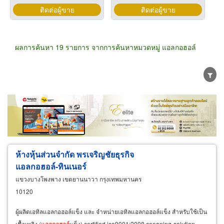
ติดต่อผู้ขาย
ติดต่อผู้ขาย
ผลการค้นหา 19 รายการ จากการค้นหาหมวดหมู่ แอลกอฮอล์
ขายส่ง
ขายปลีก
ผู้ผลิต
ตัวแทนจัดจำหน่าย
ผู้ส่งออก/นำเข้า
ธุรกิจบริการ
ห้างหุ้นส่วนจำกัด พรเจริญชัยธุรกิจ
แอลกอฮอล์-ทินเนอร์
แขวงบางโพงพาง เขตยานนาวา กรุงเทพมหานคร
10120
ผู้ผลิตเอทิลแอลกอฮอล์แข็ง และ จำหน่ายเอทิลแอลกอฮอล์แข็ง สำหรับใช้เป็น
เชื้อเพลิง (
แอลกอฮอล์
แข็ง) certified iso9001:2008 ceeaning-solution