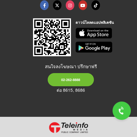
ดาวน์โหลดแอปพลิเคชัน
สนใจลงโฆษณา ปรึกษาฟรี
02-262-8888
ต่อ 8615, 8686