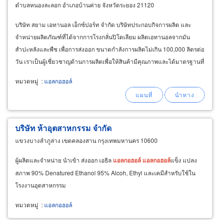
ตำบลหนองละลอก อำเภอบ้านค่าย จังหวัดระยอง 21120
บริษัท สยาม เอทานอล เอ็กซ์ปอร์ท จำกัด บริษัทประกอบกิจการผลิต และ
จำหน่ายผลิตภัณฑ์ที่ได้จากการโรงกลั่นปิโตเลียม ผลิตเอทานอลจากมัน
สำปะหลังและพืช เพื่อการส่งออก ขนาดกำลังการผลิตไม่เกิน 100,000 ลิตรต่อ
วัน เราเป็นผู้เชี่ยวชาญด้านการผลิตเพื่อให้สินค้ามีคุณภาพและได้มาตรฐานที่
ดีที่สุด บริษัทตั้งอยู่ในหนองละลอก
หมวดหมู่
:
แอลกอฮอล์
บริษัท ห้าอุตสาหกรรม จำกัด
แขวงบางลำภูล่าง เขตคลองสาน กรุงเทพมหานคร 10600
ผู้ผลิตและจำหน่าย นำเข้า ส่งออก เอธิล
แอลกอฮอล์
แอลกอฮอล์
แข็ง แปลง
สภาพ 90% Denatured Ethanol 95% Alcoh, Ethyl และเคมีสำหรับใช้ใน
โรงงานอุตสาหกรรม
หมวดหมู่
:
แอลกอฮอล์