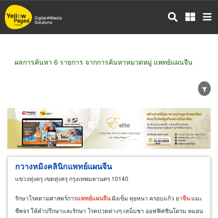
ข้าม
ไป
ยัง
เนื้อหา
หลัก
ผลการค้นหา 6 รายการ จากการค้นหาหมวดหมู่ แพทย์แผนจีน
ขายส่ง
ขายปลีก
ผู้ผลิต
ตัวแทนจัดจำหน่าย
ผู้ส่งออก/นำเข้า
ธุรกิจบริการ
กวางหมิงคลินิกแพทย์แผนจีน
แขวงทุ่งครุ เขตทุ่งครุ กรุงเทพมหานคร 10140
รักษาโรคตามศาสตร์การ
แพทย์
แผน
จีน
ฝังเข็ม ทุยหนา ครอบแก้ว ยา
จีน
แมะ
ชีพจร ให้คำปรึกษาและรักษา โรคปวดต่างๆ เหน็บชา ออฟฟิศซินโดรม หมอน