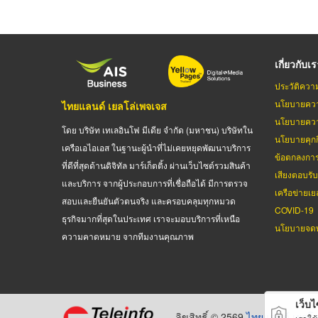
เกี่ยวกับเ
ประวัติควา
นโยบายควา
ไทยแลนด์ เยลโล่เพจเจส
นโยบายควา
โดย บริษัท เทเลอินโฟ มีเดีย จำกัด (มหาชน) บริษัทใน
นโยบายคุกกี
เครือเอไอเอส ในฐานะผู้นำที่ไม่เคยหยุดพัฒนาบริการ
ข้อตกลงกา
ที่ดีที่สุดด้านดิจิทัล มาร์เก็ตติ้ง ผ่านเว็บไซต์รวมสินค้า
เสียงตอบรั
และบริการ จากผู้ประกอบการที่เชื่อถือได้ มีการตรวจ
เครือข่ายเย
สอบและยืนยันตัวตนจริง และครอบคลุมทุกหมวด
COVID-19
ธุรกิจมากที่สุดในประเทศ เราจะมอบบริการที่เหนือ
นโยบายจดท
ความคาดหมาย จากทีมงานคุณภาพ
เว็บไซ
ลิขสิทธิ์ © 2569
ไทยแลนด์ เยลโล