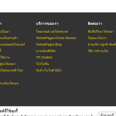
รา
บริการของเรา
ติดต่อเรา
มเป็นมา
ไทยแลนด์ เยลโล่เพจเจส
ทีมที่ปรึกษาโฆษณา
มเป็นส่วนตัว
YellowPages Online Service
โฆษณากับเรา
มปลอดภัยไซเบอร์
YellowPages Blog
ฝ่ายบริการลูกค้าสัมพั
้
นามบัตรดิจิทัล
วิธีการชำระเงิน
รใช้งาน
YP Chatbot
บผู้ลงโฆษณา
โปรโมชั่น
ลโล่เพจเจสทั่วโลก
รับทำเว็บไซต์ SEO
ะเบียนโดเมน
ต์นี้ใช้คุกกี้
ตั้งค่าคุกกี้
่เพจเจส
สงวนลิขสิทธิ์ตามกฏหมาย โดย
บริษัท เทเลอินโฟ มีเดีย จำกัด (ม