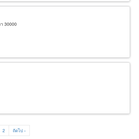
มา 30000
rent
Page
2
Next
ถัดไป ›
e
page