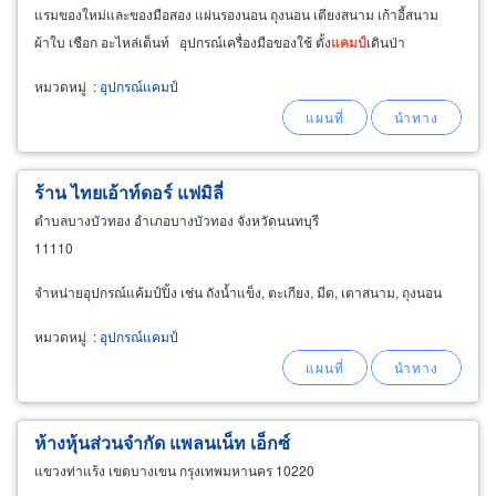
แรมของใหม่และของมือสอง แผ่นรองนอน ถุงนอน เตียงสนาม เก้าอี้สนาม
ผ้าใบ เชือก อะไหล่เต็นท์ อุปกรณ์เครื่องมือของใช้ ตั้ง
แคม
ป์
เดินป่า
หมวดหมู่
:
อุปกรณ์แคมป์
ร้าน ไทยเอ้าท์ดอร์ แฟมิลี่
ตำบลบางบัวทอง อำเภอบางบัวทอง จังหวัดนนทบุรี
11110
จำหน่ายอุปกรณ์แค้มป์ปิ้ง เช่น ถังน้ำแข็ง, ตะเกียง, มีด, เตาสนาม, ถุงนอน
หมวดหมู่
:
อุปกรณ์แคมป์
ห้างหุ้นส่วนจำกัด แพลนเน็ท เอ็กซ์
แขวงท่าแร้ง เขตบางเขน กรุงเทพมหานคร 10220