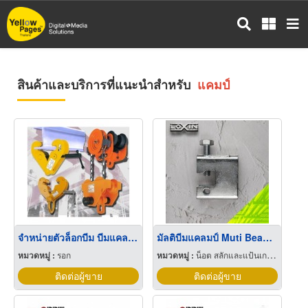
ข้าม
ไป
ยัง
เนื้อหา
หลัก
สินค้าและบริการที่แนะนำสำหรับ
แคมป์
จำหน่ายตัวล็อกบีม บีมแคลมป์ รอกวิ่ง ทรอลี่ย์
มัลติบีมแคลมป์ Muti Beam Clamp
หมวดหมู่ :
รอก
หมวดหมู่ :
น็อต สลักและแป้นเกลียว
ติดต่อผู้ขาย
ติดต่อผู้ขาย