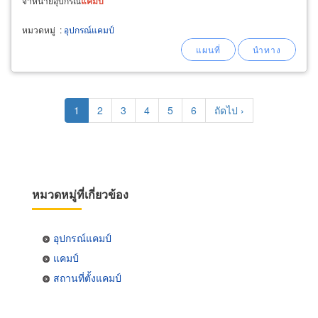
จำหน่ายอุปกรณ์
แคม
ป์
หมวดหมู่
:
อุปกรณ์แคมป์
Pagination
Current
1
Page
2
Page
3
Page
4
Page
5
Page
6
Next
ถัดไป ›
page
page
หมวดหมู่ที่เกี่ยวข้อง
อุปกรณ์แคมป์
แคมป์
สถานที่ตั้งแคมป์