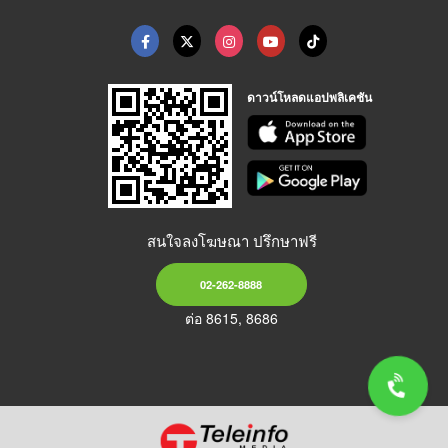
ดาวน์โหลดแอปพลิเคชัน
สนใจลงโฆษณา ปรึกษาฟรี
02-262-8888
ต่อ 8615, 8686