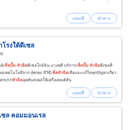
ำโรงใต้ดีเซล
40
ย์
เช็ค
ปั๊ม
-
หัว
ฉีด
ดีเซลใกล้ฉัน บางพลี บริการ
เช็ค
ปั๊ม
-
หัว
ฉีด
ดีเซลที่
้วยเทคโนโลยีจาก denso มีวิธี
เช็ค
หัว
ฉีด
เสียและแก้ไขทุกปัญหาเกี่ยว
สกปรก
หัว
ฉีด
อุดตันส่งผลให้เครื่องยนต์สั่น
ดดีเซล คอมมอนเรล