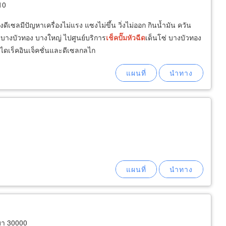
10
องดีเซลมีปัญหาเครื่องไม่แรง แซงไม่ขึ้น วิ่งไม่ออก กินน้ำมัน ควัน
างบัวทอง บางใหญ่ ไปศูนย์บริการ
เช็ค
ปั๊ม
หัว
ฉีด
เด็นโซ่ บางบัวทอง
ไดเร็คอินเจ็คชั่นและดีเซลกลไก
มา 30000