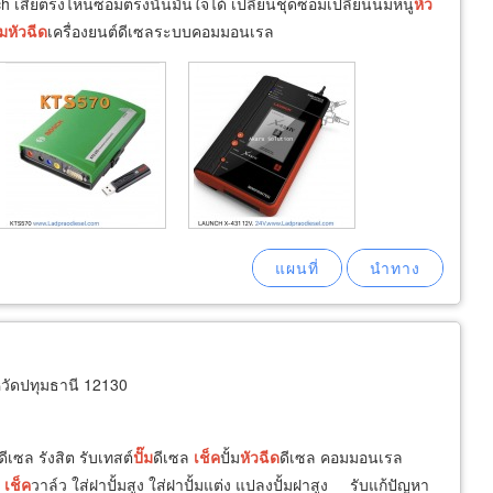
 เสียตรงไหนซ่อมตรงนั้นมั่นใจได้ เปลี่ยนชุดซ่อมเปลี่ยนนมหนู
หัว
๊ม
หัว
ฉีด
เครื่องยนต์ดีเซลระบบคอมมอนเรล
หวัดปทุมธานี 12130
ีเซล รังสิต รับเทสต์
ปั๊ม
ดีเซล
เช็ค
ปั้ม
หัว
ฉีด
ดีเซล คอมมอนเรล
บ
เช็ค
วาล์ว ใส่ฝาปั้มสูง ใส่ฝาปั้มแต่ง แปลงปั้มฝาสูง รับแก้ปัญหา