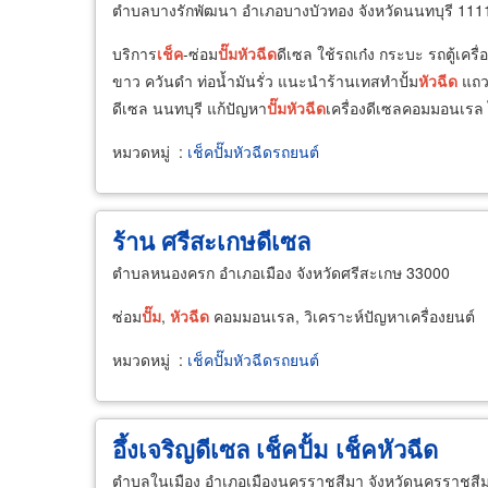
ตำบลบางรักพัฒนา อำเภอบางบัวทอง จังหวัดนนทบุรี 111
บริการ
เช็ค
-ซ่อม
ปั๊ม
หัว
ฉีด
ดีเซล ใช้รถเก๋ง กระบะ รถตู้เครื่
ขาว ควันดำ ท่อน้ำมันรั่ว แนะนำร้านเทสทำปั้ม
หัว
ฉีด
แถวบ
ดีเซล นนทบุรี แก้ปัญหา
ปั๊ม
หัว
ฉีด
เครื่องดีเซลคอมมอนเรล 
หมวดหมู่
:
เช็คปั๊มหัวฉีดรถยนต์
ร้าน ศรีสะเกษดีเซล
ตำบลหนองครก อำเภอเมือง จังหวัดศรีสะเกษ 33000
ซ่อม
ปั๊ม
,
หัว
ฉีด
คอมมอนเรล, วิเคราะห์ปัญหาเครื่องยนต์
หมวดหมู่
:
เช็คปั๊มหัวฉีดรถยนต์
อึ้งเจริญดีเซล เช็คปั้ม เช็คหัวฉีด
ตำบลในเมือง อำเภอเมืองนครราชสีมา จังหวัดนครราชสี