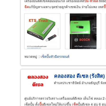
เครื่องยนต์ดีเซลคอมมอนเรล เครื่องมือเทส
ปั๊ม
-
หัว
ฉีด
bosch
ฉีด
แก้ปัญหาเฉพาะจุดช่วยลูกค้าเซฟเงิน จ่ายไม่แพง เทส
ปั
หมวดหมู่
:
เช็คปั๊มหัวฉีดรถยนต์
คลองสอง ดีเซล (รังสิต)
ตำบลประชาธิปัตย์ อำเภอธัญบุรี จัง
ศูนย์บริการตรวจวิเคราะเครื่องยนต์ดีเซล เด็นโซ่ คลอง 2 ด
เซ็ตปั้ม ตั้ง
ปั๊ม
ดีเซลใหม่ให้แรงขึ้น
เช็ค
ปั้มดีเซล 4 สูบ 6 สู