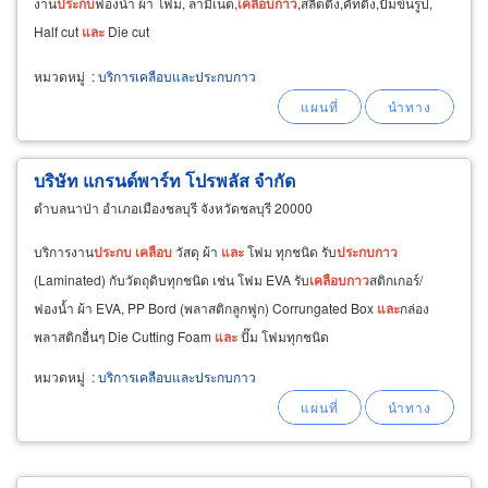
งาน
ประกบ
ฟองน้ำ ผ้า โฟม, ลามิเนต,
เคลือบ
กาว
,สลิตติ้ง,คัทติ้ง,ปั้มขึ้นรูป,
Half cut
และ
Die cut
หมวดหมู่
:
บริการเคลือบและประกบกาว
บริษัท แกรนด์พาร์ท โปรพลัส จำกัด
ตำบลนาป่า อำเภอเมืองชลบุรี จังหวัดชลบุรี 20000
บริการงาน
ประกบ
เคลือบ
วัสดุ ผ้า
และ
โฟม ทุกชนิด รับ
ประกบ
กาว
(Laminated) กับวัตถุดิบทุกชนิด เช่น โฟม EVA รับ
เคลือบ
กาว
สติกเกอร์/
ฟองน้ำ ผ้า EVA, PP Bord (พลาสติกลูกฟูก) Corrungated Box
และ
กล่อง
พลาสติกอื่นๆ Die Cutting Foam
และ
ปั๊ม โฟมทุกชนิด
หมวดหมู่
:
บริการเคลือบและประกบกาว