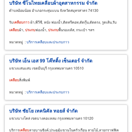
บริษัท ซีโนไทยเคลือบผ้าอุตสาหกรรม จำกัด
ตำบลอ้อมน้อย อำเภอกระทุ่มแบน จังหวัดสมุทรสาคร 74130
รับ
เคลือบ
กาว
ผ้า,พีวีซี, หนัง ฟองน้ำ,ติดทรีคอท,ตัดกุ๊น,ตัดตรง, รูดเส้น,รับ
เคลือบ
ผ้า,
ประกบ
ฟองน้ำ,
ประกบ
พื้นรองเท้ส, กระเป๋า ฯลฯ
หมวดหมู่
:
บริการเคลือบและประกบกาว
บริษัท เอ็น เอส 99 โค๊ทติ้ง เซ็นเตอร์ จำกัด
แขวงแสนแสบ เขตมีนบุรี กรุงเทพมหานคร 10510
เคลือบ
สิ่งพิมพ์
หมวดหมู่
:
บริการเคลือบและประกบกาว
บริษัท ซัยโย เทคนิคัล ทอยส์ จำกัด
แขวงบางโคล่ เขตบางคอแหลม กรุงเทพมหานคร 10120
บริการ
เคลือบ
ลายบานซิงค์,ประตูตู้แขวนในครัวเรือน ลายไม้,ลายกราฟฟิค