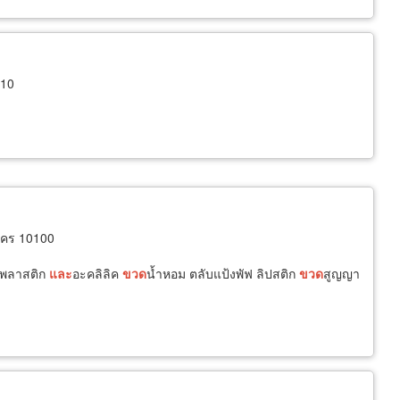
110
นคร 10100
ว พลาสติก
และ
อะคลิลิค
ขวด
น้ำหอม ตลับแป้งพัฟ ลิปสติก
ขวด
สูญญา