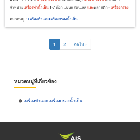
จำหน่าย
เครื่อง
ทำ
น้ำ
เย็น
1-7 ก๊อก แบบแสตนเลส
และ
พลาสติก -
เครื่อง
กรอง
น้ำ
พลาสติก,
หมวดหมู่
:
เครื่องทำและเครื่องกรองน้ำเย็น
Pagination
Current
1
Page
2
Next
ถัดไป ›
page
page
หมวดหมู่ที่เกี่ยวข้อง
เครื่องทำและเครื่องกรองน้ำเย็น