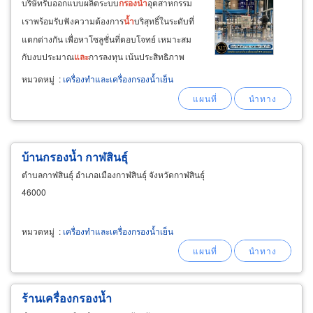
บริษัทรับออกแบบผลิตระบบ
กรอง
น้ำ
อุตสาหกรรม
เราพร้อมรับฟังความต้องการ
น้ำ
บริสุทธิ์ในระดับที่
แตกต่างกัน เพื่อหาโซลูชั่นที่ตอบโจทย์ เหมาะสม
กับงบประมาณ
และ
การลงทุน เน้นประสิทธิภาพ
ความทนทาน
และ
ประหยัดต้นทุน ผลิต
และ
ติดตั้ง
หมวดหมู่
:
เครื่องทำและเครื่องกรองน้ำเย็น
ระบบ
กรอง
น้ำ
ro ทุกขนาด ผลิต
และ
ติดตั้งระบบ
ทำ
น้ำ
อ่อน softener ผลิต
และ
ติดตั้งระบบ
ทำ
น้ำ
บ้านกรองน้ำ กาฬสินธุ์
ตำบลกาฬสินธุ์ อำเภอเมืองกาฬสินธุ์ จังหวัดกาฬสินธุ์
46000
หมวดหมู่
:
เครื่องทำและเครื่องกรองน้ำเย็น
ร้านเครื่องกรองน้ำ