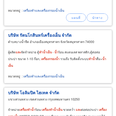
หมวดหมู่
:
เครื่องทำและเครื่องกรองน้ำเย็น
บริษัท รัตนโกสินทร์เครื่องเย็น จำกัด
ตำบลบางน้ำจืด อำเภอเมืองสมุทรสาคร จังหวัดสมุทรสาคร 74000
ผู้ผลิต
และ
จัดจำหน่าย ตู้
ทำ
น้ำ
เย็น
-
น้ำ
ร้อน สแตนเลส พลาสติก,ตู้ต่อท่อ
ประปา ขนาด 1-10 ก๊อก,
เครื่อง
กรอง
น้ำ
รวมถึง รับติดตั้งระบบ
ทำ
น้ำ
ดื่ม+
น้ำ
เย็น
หมวดหมู่
:
เครื่องทำและเครื่องกรองน้ำเย็น
บริษัท โอลิมปิค ไฮเทค จำกัด
แขวงสวนหลวง เขตสวนหลวง กรุงเทพมหานคร 10250
จำหน่าย
เครื่อง
ทำ
น้ำ
ร้อน-
เครื่อง
ทำ
น้ำ
เย็น
ขวดคว่ำ
และ
ต่อท่อประปา
เครื่อง