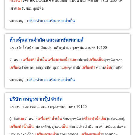
กรอง
น้ำ
WATER COOLER แบบมือกด แบบหัวก๊อก พลาสติก สแตนเลส ให้
เช่า
และ
รับซ่อมทุกยี่ห้อ
หมวดหมู่
:
เครื่องทำและเครื่องกรองน้ำเย็น
ห้างหุ้นส่วนจำกัด แสงเอกซัพพลายส์
แขวงวัดโสมนัส เขตป้อมปราบศัตรูพ่าย กรุงเทพมหานคร 10100
จำหน่าย
เครื่อง
ทำ
น้ำ
เย็น
เครื่อง
กรอง
น้ำ
และ
อุปกรณ์
เครื่อง
เย็น
ทุกชนิด ฯลฯ
เครื่อง
ครัวสแตนเลสทุกชนิด ชุดฝึก
และ
ชุดสาธิต
เครื่อง
ทำ
ความ
เย็น
ทุกชนิด
หมวดหมู่
:
เครื่องทำและเครื่องกรองน้ำเย็น
บริษัท สหบูรพากรุ๊ป จำกัด
แขวงบางมด เขตจอมทอง กรุงเทพมหานคร 10150
ผู้ผลิต
และ
จำหน่าย
เครื่อง
ทำ
น้ำ
เย็น
-ร้อนทุกชนิด
เครื่อง
ทำ
น้ำ
เย็น
(แสตนเลส),
เครื่อง
ทำ
น้ำ
เย็น
(พลาสติก), ตู้ร้อน-
เย็น
, ต่อท่อประปามือกด เท้าเหยียบ, ต่อท่อ
ประปา 1-7 ก๊อก,
เครื่อง
กรอง
น้ำ
แสตนเลสท่อคู่,
เครื่อง
กรอง
น้ำ
พลาสติก -