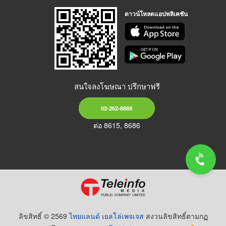
ดาวน์โหลดแอปพลิเคชัน
สนใจลงโฆษณา ปรึกษาฟรี
02-262-8888
ต่อ 8615, 8686
ลิขสิทธิ์ © 2569
ไทยแลนด์ เยลโล่เพจเจส
สงวนลิขสิทธิ์ตามกฏ