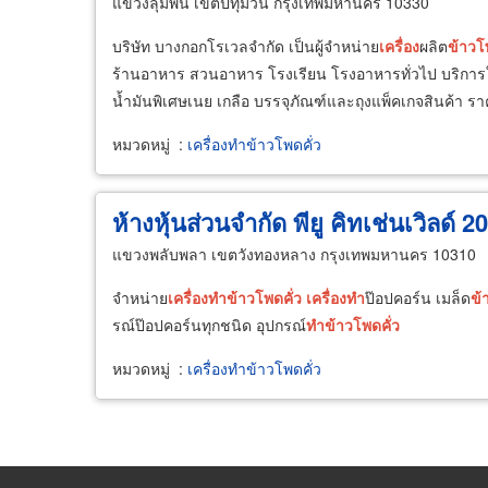
แขวงลุมพินี เขตปทุมวัน กรุงเทพมหานคร 10330
บริษัท บางกอกโรเวลจำกัด เป็นผู้จำหน่าย
เครื่อง
ผลิต
ข้าว
ร้านอาหาร สวนอาหาร โรงเรียน โรงอาหารทั่วไป บริการให้
น้ำมันพิเศษเนย เกลือ บรรจุภัณฑ์และถุงแพ็คเกจสินค้า รา
หมวดหมู่
:
เครื่องทำข้าวโพดคั่ว
ห้างหุ้นส่วนจำกัด พียู คิทเช่นเวิลด์ 2
แขวงพลับพลา เขตวังทองหลาง กรุงเทพมหานคร 10310
จำหน่าย
เครื่อง
ทำ
ข้าวโพด
คั่ว
เครื่อง
ทำ
ป๊อปคอร์น เมล็ด
ข้
รณ์ป๊อปคอร์นทุกชนิด อุปกรณ์
ทำ
ข้าวโพด
คั่ว
หมวดหมู่
:
เครื่องทำข้าวโพดคั่ว