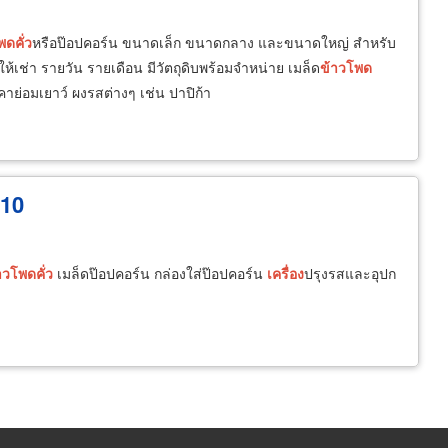
โพด
คั่ว
หรือป๊อปคอร์น ขนาดเล็ก ขนาดกลาง และขนาดใหญ่ สำหรับ
เช่า รายวัน รายเดือน มีวัตถุดิบพร้อมจำหน่าย เมล็ด
ข้าวโพด
คาย่อมเยาว์ ผงรสต่างๆ เช่น ปาปิก้า
010
าวโพด
คั่ว
เมล็ดป๊อปคอร์น กล่องใส่ป๊อปคอร์น
เครื่อง
ปรุงรสและอุปก