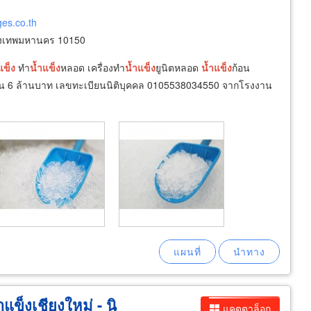
es.co.th
ุงเทพมหานคร 10150
แข็ง
ทำ
น้ำ
แข็ง
หลอด เครื่องทำ
น้ำ
แข็ง
ยูนิตหลอด
น้ำ
แข็ง
ก้อน
ยน 6 ล้านบาท เลขทะเบียนนิติบุคคล 0105538034550 จากโรงงาน
แข็งเชียงใหม่ - นิ
แคตตาล็อก