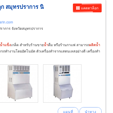
ถูก สมุทรปราการ นิ
แคตตาล็อก
arin.com
ปราการ จังหวัดสมุทรปราการ
น้ำ
แข็ง
เกล็ด สำหรับร้านขาย
น้ำ
ดื่ม หรือร้านกาแฟ สามารถ
ผลิต
น้ำ
ามารถทำงานโดยอัตโนมัต ตัวเครื่องทำจากแสตนเลสอย่างดี เครื่องทำ