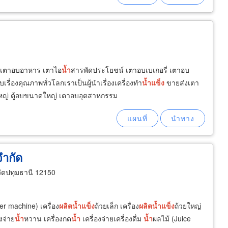
เตาอบอาหาร เตาไอ
น้ำ
สารพัดประโยชน์ เตาอบเบเกอรี่ เตาอบ
เรื่องคุณภาพทั่วโลกเราเป็นผู้นำเรื่องเครื่องทำ
น้ำ
แข็ง
ขายส่งเตา
หญ่ ตู้อบขนาดใหญ่ เตาอบอุตสาหกรรม
จำกัด
ัดปทุมธานี 12150
er machine) เครื่อง
ผลิต
น้ำ
แข็ง
ถ้วยเล็ก เครื่อง
ผลิต
น้ำ
แข็ง
ถ้วยใหญ่
งจ่าย
น้ำ
หวาน เครื่องกด
น้ำ
เครื่องจ่ายเครื่องดื่ม
น้ำ
ผลไม้ (Juice