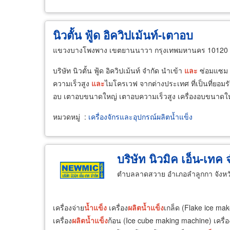
นิวตั้น ฟู้ด อิควิปเม้นท์-เตาอบ
แขวงบางโพงพาง เขตยานนาวา กรุงเทพมหานคร 10120
บริษัท นิวตั้น ฟู้ด อิควิปเม้นท์ จำกัด นำเข้า
และ
ซ่อมแซม 
ความเร็วสูง
และ
ไมโครเวฟ จากต่างประเทศ ที่เป็นที่ยอมรับ
อบ เตาอบขนาดใหญ่ เตาอบความเร็วสูง เครื่องอบขนาดใ
หมวดหมู่
:
เครื่องจักรและอุปกรณ์ผลิตน้ำแข็ง
บริษัท นิวมิค เอ็น-เทค 
ตำบลลาดสวาย อำเภอลำลูกกา จังหว
เครื่องจ่าย
น้ำ
แข็ง
เครื่อง
ผลิต
น้ำ
แข็ง
เกล็ด (Flake ice mak
เครื่อง
ผลิต
น้ำ
แข็ง
ก้อน (Ice cube making machine) เครื่อ