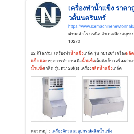
เครื่องทำน้ำแข็ง ราคา
วตั้นนครินทร์
https://www.icemachinenewtonnak
ตำบลสำโรงเหนือ อำเภอเมืองสมุทร
10270
22 กิโลกรัม เครื่องทำ
น้ำ
แข็ง
เกล็ด รุ่น nt.126f เครื่อง
ผลิต
แข็ง
และ
หยุดการทำงานเมือ
น้ำ
แข็ง
เต็มถังเก็บ เครื่องส
น้ำ
แข็ง
เกล็ด รุ่น nt.126f(s) เครื่อง
ผลิต
น้ำ
แข็ง
เกล็ด
หมวดหมู่
:
เครื่องจักรและอุปกรณ์ผลิตน้ำแข็ง