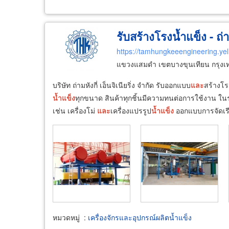
รับสร้างโรงน้ำแข็ง - ถ่ามห
https://tamhungkeeengineering.ye
แขวงแสมดำ เขตบางขุนเทียน กรุง
บริษัท ถ่ามหังกี่ เอ็นจิเนียริ่ง จำกัด รับออกแบบ
และ
สร้างโ
น้ำ
แข็ง
ทุกขนาด สินค้าทุกชิ้นมีความทนต่อการใช้งาน ในรา
เช่น เครื่องโม่
และ
เครื่องแปรรูป
น้ำ
แข็ง
ออกแบบการจัดเร
หมวดหมู่
:
เครื่องจักรและอุปกรณ์ผลิตน้ำแข็ง