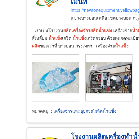
เม้นท์
https://newtonequipment.yellowpag
แขวงบางบอนเหนือ เขตบางบอน กร
เราเป็นโรงงาน
ผลิต
เครื่องจักร
ผลิต
น้ำ
แข็ง
เครื่องจ่าย
น้ำ
สี่เหลี่ยม
น้ำ
แข็ง
เกร็ด
น้ำ
แข็ง
เกร็ดกรอบ ด้วยทุนจดทะเบี
ผลิต
ของเราที่ บางบอน กรุงเทพฯ เครื่องจ่าย
น้ำ
แข็ง
หมวดหมู่
:
เครื่องจักรและอุปกรณ์ผลิตน้ำแข็ง
โรงงานผลิตเครื่องทำน้ำ