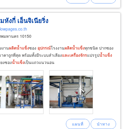
ังกี่ เอ็นจิเนียริ่ง
llowpages.co.th
เทพมหานคร 10150
รงงาน
ผลิต
น้ำ
แข็ง
ซอง
อุปกรณ์
โรงงาน
ผลิต
น้ำ
แข็ง
ทุกชนิด ปากซอง
คาถูกที่สุด พร้อมทั้งมีระบบลำเลียง
และ
เครื่องจักร
แปรรูป
น้ำ
แข็ง
ียงซอง
น้ำ
แข็ง
เป็นแถวแนวนอน