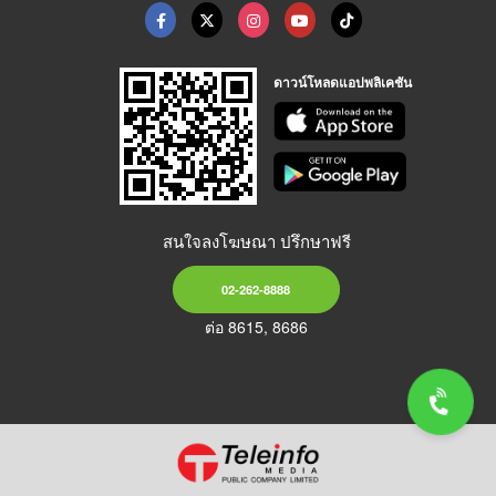
ดาวน์โหลดแอปพลิเคชัน
สนใจลงโฆษณา ปรึกษาฟรี
02-262-8888
ต่อ 8615, 8686