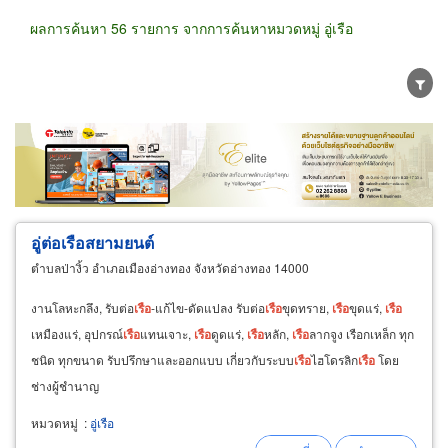
ผลการค้นหา 56 รายการ จากการค้นหาหมวดหมู่ อู่เรือ
ขายส่ง
ขายปลีก
ผู้ผลิต
ตัวแทนจัดจำหน่าย
ผู้ส่งออก/นำเข้า
ธุรกิจบริการ
อู่ต่อเรือสยามยนต์
ตำบลป่างิ้ว อำเภอเมืองอ่างทอง จังหวัดอ่างทอง 14000
งานโลหะกลึง, รับต่อ
เรือ
-แก้ไข-ดัดแปลง รับต่อ
เรือ
ขุดทราย,
เรือ
ขุดแร่,
เรือ
เหมืองแร่, อุปกรณ์
เรือ
แทนเจาะ,
เรือ
ดูดแร่,
เรือ
หลัก,
เรือ
ลากจูง เรือกเหล็ก ทุก
ชนิด ทุกขนาด รับปรึกษาและออกแบบ เกี่ยวกับระบบ
เรือ
ไฮโดรลิก
เรือ
โดย
ช่างผู้ชำนาญ
หมวดหมู่
:
อู่เรือ