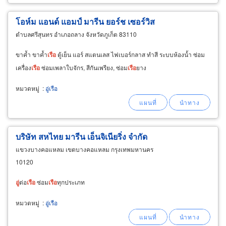
โอห์ม แอนด์ แอมป์ มารีน ยอร์ช เซอร์วิส
ตำบลศรีสุนทร อำเภอถลาง จังหวัดภูเก็ต 83110
ขาค้ำ ขาค้ำ
เรือ
ตู้เย็น แอร์ สแตนเลส ไฟเบอร์กลาส ทำสี ระบบห้องน้ำ ซ่อม
เครื่อง
เรือ
ซ่อมเพลาใบจักร, สีกันเพรียง, ซ่อม
เรือ
ยาง
หมวดหมู่
:
อู่เรือ
บริษัท สหไทย มารีน เอ็นจิเนียริ่ง จำกัด
แขวงบางคอแหลม เขตบางคอแหลม กรุงเทพมหานคร
10120
อู่
ต่อ
เรือ
ซ่อม
เรือ
ทุกประเภท
หมวดหมู่
:
อู่เรือ