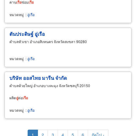
คาน
เรือ
ซ่อม
เรือ
หมวดหมู่
:
อู่เรือ
ตันประดิษฐ์ อู่เรือ
ตำบลหัวเขา อำเภอสิงหนคร จังหวัดสงขลา 90280
หมวดหมู่
:
อู่เรือ
บริษัท ออสไทย มารีน จำกัด
ตำบลห้วยใหญ่ อำเภอบางละมุง จังหวัดชลบุรี 20150
ผลิต
อู่
ต่อ
เรือ
หมวดหมู่
:
อู่เรือ
Pagination
Current
1
Page
2
Page
3
Page
4
Page
5
Page
6
Next
ถัดไป ›