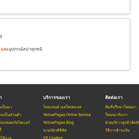
ค
00
ร
และ
อุปกรณ์สปาทุกชนิ
รา
บริการของเรา
ติดต่อเรา
มเป็นมา
ไทยแลนด์ เยลโล่เพจเจส
ทีมที่ปรึกษาโฆษณา
มเป็นส่วนตัว
YellowPages Online Service
โฆษณากับเรา
มปลอดภัยไซเบอร์
YellowPages Blog
ฝ่ายบริการลูกค้าสัมพั
้
นามบัตรดิจิทัล
วิธีการชำระเงิน
รใช้งาน
YP Chatbot