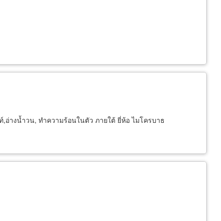
ท์,อ่างน้ำวน, ทำความร้อนในตัว ภายใต้ ยี่ห้อ ไมโครบาธ