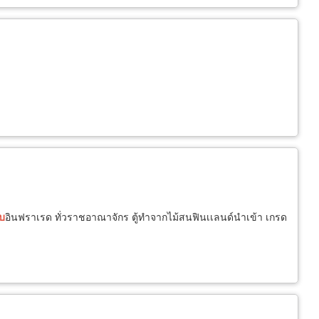
บ
อินฟราเรด ทั่วราชอาณาจักร ตู้ทำจากไม้สนฟินเเลนด์นำเข้า เกรด