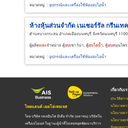
หมวดหมู่
:
อุปกรณ์และเครื่องใช้ห้องอบไอน้ำ
ห้างหุ้นส่วนจำกัด เนเชอร์รัล กรีนเท
ตำบลบางกระสอ อำเภอเมืองนนทบุรี จังหวัดนนทบุรี 110
ผู้ผลิต
และ
จำหน่าย ตู้
อบ
เซาว์น่า, ตู้
อบ
ไอ
น้ำ
, ตู้
อบ
สมุนไพ
หมวดหมู่
:
อุปกรณ์และเครื่องใช้ห้องอบไอน้ำ
เกี่ยวกับเ
ประวัติควา
นโยบายควา
ไทยแลนด์ เยลโล่เพจเจส
นโยบายควา
โดย บริษัท เทเลอินโฟ มีเดีย จำกัด (มหาชน) บริษัทใน
นโยบายคุกกี
เครือเอไอเอส ในฐานะผู้นำที่ไม่เคยหยุดพัฒนาบริการ
ข้อตกลงกา