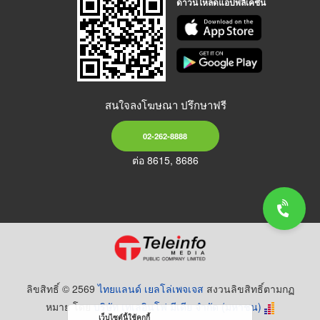
ดาวน์โหลดแอปพลิเคชัน
สนใจลงโฆษณา ปรึกษาฟรี
02-262-8888
ต่อ 8615, 8686
ลิขสิทธิ์ © 2569
ไทยแลนด์ เยลโล่เพจเจส
สงวนลิขสิทธิ์ตามกฏ
หมาย โดย
บริษัท เทเลอินโฟ มีเดีย จำกัด (มหาชน)
เว็บไซต์นี้ใช้คุกกี้