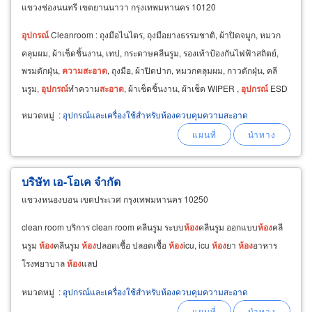
แขวงช่องนนทรี เขตยานนาวา กรุงเทพมหานคร 10120
อุปกรณ์
Cleanroom : ถุงมือไนไตร, ถุงมือยางธรรมชาติ, ผ้าปิดจมูก, หมวก
คลุมผม, ผ้าเช็ดชิ้นงาน, เทป, กระดาษคลีนรูม, รองเท้าป้องกันไฟฟ้าสถิตย์,
พรมดักฝุ่น,
ความ
สะอาด
, ถุงมือ, ผ้าปิดปาก, หมวกคลุมผม, กาวดักฝุ่น, คลี
นรูม,
อุปกรณ์
ทำความ
สะอาด
, ผ้าเช็ดชิ้นงาน, ผ้าเช็ด WIPER ,
อุปกรณ์
ESD
หมวดหมู่
:
อุปกรณ์และเครื่องใช้สำหรับห้องควบคุมความสะอาด
บริษัท เอ-โอเค จำกัด
แขวงหนองบอน เขตประเวศ กรุงเทพมหานคร 10250
clean room บริการ clean room คลีนรูม ระบบ
ห้อง
คลีนรูม ออกแบบ
ห้อง
คลี
นรูม
ห้อง
คลีนรูม
ห้อง
ปลอดเชื้อ ปลอดเชื้อ
ห้อง
icu, icu
ห้อง
ยา
ห้อง
อาหาร
โรงพยาบาล
ห้อง
แลป
หมวดหมู่
:
อุปกรณ์และเครื่องใช้สำหรับห้องควบคุมความสะอาด