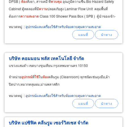
DPSB )
ห้อง
สั่งยา, สารเคมี ที่
ควบคุม
อุณภูมิความชื้น Bio Hazard Safety
Cabinet ตู้ทดลองที่มี
ความ
ปลอดภัยสูง Laminar Flow Unit คลุมพื้นที่
ต้องการ
ความ
สะอาด
Class 100 Shower Pass Box ( SPB ) ตู้นำของเข้า-
ออก ป้องกันการปนเปื้อนแบบมี
ห้อง
เป่าลม
หมวดหมู่
:
อุปกรณ์และเครื่องใช้สำหรับห้องควบคุมความสะอาด
บริษัท คอมมอน พลัส เทคโนโลยี จำกัด
แขวงแสมดำ เขตบางขุนเทียน กรุงเทพมหานคร 10150
จำหน่าย
อุปกรณ์
ที่
ใช้
ใน
ห้อง
คลีนรูม (Cleanroom) ทุกชนิดเช่นถุงมือ,ผ้า
ปิดปาก,หมวกคลุมผม,ม่านพลาสติก
หมวดหมู่
:
อุปกรณ์และเครื่องใช้สำหรับห้องควบคุมความสะอาด
บริษัท แปซิฟิค คลีนรูม เซอร์วิสเซส จำกัด