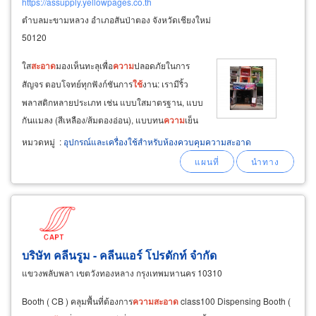
https://assupply.yellowpages.co.th
ตำบลมะขามหลวง อำเภอสันป่าตอง จังหวัดเชียงใหม่
50120
ใส
สะอาด
มองเห็นทะลุเพื่อ
ความ
ปลอดภัยในการ
สัญจร ตอบโจทย์ทุกฟังก์ชันการ
ใช้
งาน: เรามีริ้ว
พลาสติกหลายประเภท เช่น แบบใสมาตรฐาน, แบบ
กันแมลง (สีเหลือง/ส้มตองอ่อน), แบบทน
ความ
เย็น
จัด (
สำหรับ
ห้อง
แช่แข็ง)
และ
แบบกันกระแทก (มีสัน
หมวดหมู่
:
อุปกรณ์และเครื่องใช้สำหรับห้องควบคุมความสะอาด
นูน) บริการยืดหยุ่น รองรับทุกขนาด: เราจำหน่าย
ขายปลีกม่านริ้วพลาสติก
สำหรับ
ปรับปรุงจุดย่อย
บริษัท คลีนรูม - คลีนแอร์ โปรดักท์ จำกัด
แขวงพลับพลา เขตวังทองหลาง กรุงเทพมหานคร 10310
Booth ( CB ) คลุมพื้นที่ต้องการ
ความ
สะอาด
class100 Dispensing Booth (