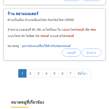
ร้าน สยามมอเตอร์
ตำบลในเมือง อำเภอเมืองยโสธร จังหวัดยโสธร 35000
จำหน่าย แบตเตอรี่ 3K, GS, อะไหล่ไดนาโม
และ
อะไหล่
รถยนต์
เช็ค-
ซ่อม
ระบบไดชาร์ท ไดส์สตาร์ท
รถยนต์
ระบบสายไฟ
รถยนต์
หมวดหมู่
:
อุปกรณ์และเครื่องใช้สำหรับซ่อมรถยนต์
Pagination
Current
1
Page
2
Page
3
Page
4
Page
5
Page
6
Page
7
Next
ถัดไป ›
page
page
หมวดหมู่ที่เกี่ยวข้อง