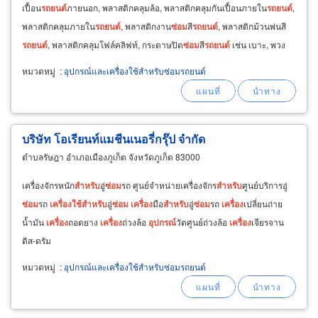
เปื้อน
รถยนต์
ภายนอก, พลาสติกคลุมล้อ, พลาสติกคลุมกันเปื้อนภายใน
รถยนต์
,
พลาสติกคลุมภายใน
รถยนต์
, พลาสติกงาน
ซ่อม
สี
รถยนต์
, พลาสติกม้วนพ่นสี
รถยนต์
, พลาสติกคลุมโฟล์คลิฟท์, กระดาษปิด
ซ่อม
สี
รถยนต์
เช่น เบาะ, พวง
มาลัย, เกียร์, ล้อ
และ
อื่นๆ พลาสติกคลุมกันเปื้อนอื่นๆ
หมวดหมู่
:
อุปกรณ์และเครื่องใช้สำหรับซ่อมรถยนต์
บริษัท โอเรียนท์แมชีนเนอรี่กรุ๊ป จำกัด
ตำบลรัษฎา อำเภอเมืองภูเก็ต จังหวัดภูเก็ต 83000
เครื่องจักรหนัก
สำหรับ
อู่
ซ่อม
รถ ศูนย์จำหน่ายเครื่องจักร
สำหรับ
ศูนย์บริการอู่
ซ่อม
รถ
เครื่อง
ใช้
สำหรับ
อู่
ซ่อม
เครื่อง
มือ
สำหรับ
อู่
ซ่อม
รถ
เครื่อง
เปลี่ยนถ่าย
น้ำมัน
เครื่อง
ถอดยาง
เครื่อง
ถ่วงล้อ
อุปกรณ์
วัดศูนย์ถ่วงล้อ
เครื่อง
เจียรจาน
ดิส-ดรัม
หมวดหมู่
:
อุปกรณ์และเครื่องใช้สำหรับซ่อมรถยนต์