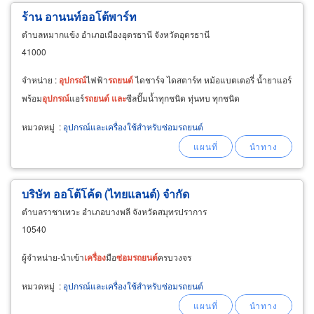
ร้าน อานนท์ออโต้พาร์ท
ตำบลหมากแข้ง อำเภอเมืองอุดรธานี จังหวัดอุดรธานี
41000
จำหน่าย :
อุปกรณ์
ไฟฟ้า
รถยนต์
ไดชาร์จ ไดสตาร์ท หม้อแบตเตอรี่ น้ำยาแอร์
พร้อม
อุปกรณ์
แอร์
รถยนต์
และ
ซีลปั๊มน้ำทุกชนิด ทุ่นทบ ทุกชนิด
หมวดหมู่
:
อุปกรณ์และเครื่องใช้สำหรับซ่อมรถยนต์
บริษัท ออโต้โค้ด (ไทยแลนด์) จำกัด
ตำบลราชาเทวะ อำเภอบางพลี จังหวัดสมุทรปราการ
10540
ผู้จำหน่าย-นำเข้า
เครื่อง
มือ
ซ่อม
รถยนต์
ครบวงจร
หมวดหมู่
:
อุปกรณ์และเครื่องใช้สำหรับซ่อมรถยนต์