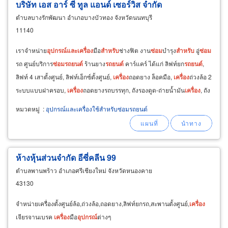
บริษัท เอส อาร์ ซี ทูล แอนด์ เซอร์วิส จำกัด
ตำบลบางรักพัฒนา อำเภอบางบัวทอง จังหวัดนนทบุรี
11140
เราจำหน่าย
อุปกรณ์
และ
เครื่อง
มือ
สำหรับ
ช่างฟิต งาน
ซ่อม
บำรุง
สำหรับ
อู่
ซ่อม
รถ ศูนย์บริการ
ซ่อม
รถยนต์
ร้านยาง
รถยนต์
คาร์แคร์ ได้แก่ ลิฟท์ยก
รถยนต์
,
ลิฟท์ 4 เสาตั้งศูนย์, ลิฟท์เอ็กซ์ตั้งศูนย์,
เครื่อง
ถอดยาง ล็อคมือ,
เครื่อง
ถ่วงล้อ 2
ระบบแบบฝาครอบ,
เครื่อง
ถอดยางรถบรรทุก, ถังรองดูด-ถ่ายน้ำมัน
เครื่อง
, ถัง
อัดจารบีแบบ
ใช้
ลม
หมวดหมู่
:
อุปกรณ์และเครื่องใช้สำหรับซ่อมรถยนต์
ห้างหุ้นส่วนจำกัด อีซี่คลีน 99
ตำบลพานพร้าว อำเภอศรีเชียงใหม่ จังหวัดหนองคาย
43130
จำหน่ายเครื่องตั้งศูนย์ล้อ,ถ่วงล้อ,ถอดยาง,ลิฟท์ยกรถ,สะพานตั้งศูนย์,
เครื่อง
เจียรจานเบรค
เครื่อง
มือ
อุปกรณ์
ต่างๆ