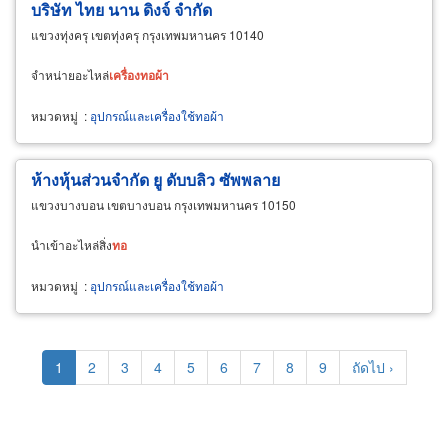
บริษัท ไทย นาน ดิงจ์ จำกัด
แขวงทุ่งครุ เขตทุ่งครุ กรุงเทพมหานคร 10140
จำหน่ายอะไหล่
เครื่อง
ทอ
ผ้า
หมวดหมู่
:
อุปกรณ์และเครื่องใช้ทอผ้า
ห้างหุ้นส่วนจำกัด ยู ดับบลิว ซัพพลาย
แขวงบางบอน เขตบางบอน กรุงเทพมหานคร 10150
นำเข้าอะไหล่สิ่ง
ทอ
หมวดหมู่
:
อุปกรณ์และเครื่องใช้ทอผ้า
Pagination
Current
1
Page
2
Page
3
Page
4
Page
5
Page
6
Page
7
Page
8
Page
9
Next
ถัดไป ›
page
page