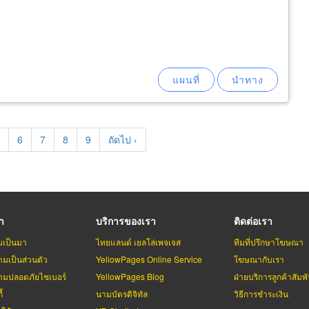
age
Page
6
Page
7
Page
8
Page
9
Next
ถัดไป ›
page
รา
บริการของเรา
ติดต่อเรา
มเป็นมา
ไทยแลนด์ เยลโล่เพจเจส
ทีมที่ปรึกษาโฆษณา
มเป็นส่วนตัว
YellowPages Online Service
โฆษณากับเรา
มปลอดภัยไซเบอร์
YellowPages Blog
ฝ่ายบริการลูกค้าสัมพั
้
นามบัตรดิจิทัล
วิธีการชำระเงิน