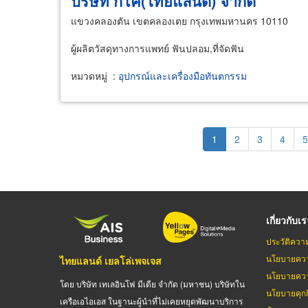
บริษัท กิโค(ไทยแลนด์) จำกัด
แขวงคลองตัน เขตคลองเตย กรุงเทพมหานคร 10110
ผู้ผลิตวัสดุทางการแพทย์ ฟันปลอม,ที่จัดฟัน
หมวดหมู่
:
อุปกรณ์และเครื่องมือทันตกรรม
Pagination
Current
1
Page
2
Page
3
Page
4
P
5
page
เกี่ยวกับเ
ประวัติควา
นโยบายควา
ไทยแลนด์ เยลโล่เพจเจส
นโยบายควา
โดย บริษัท เทเลอินโฟ มีเดีย จำกัด (มหาชน) บริษัทใน
นโยบายคุกกี
เครือเอไอเอส ในฐานะผู้นำที่ไม่เคยหยุดพัฒนาบริการ