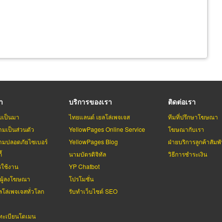
รา
บริการของเรา
ติดต่อเรา
มเป็นมา
ไทยแลนด์ เยลโล่เพจเจส
ทีมที่ปรึกษาโฆษณา
มเป็นส่วนตัว
YellowPages Online Service
โฆษณากับเรา
มปลอดภัยไซเบอร์
YellowPages Blog
ฝ่ายบริการลูกค้าสัมพั
้
นามบัตรดิจิทัล
วิธีการชำระเงิน
รใช้งาน
YP Chatbot
บผู้ลงโฆษณา
โปรโมชั่น
ลโล่เพจเจสทั่วโลก
รับทำเว็บไซต์ SEO
ะเบียนโดเมน