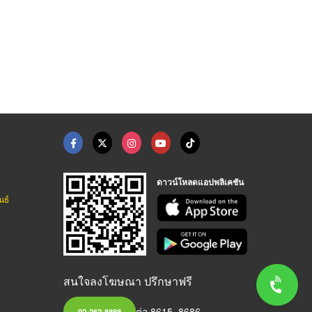
ดาวน์โหลดแอปพลิเคชัน
นธ์
สนใจลงโฆษณา ปรึกษาฟรี
ต่อ 8615, 8686
02-262-8888