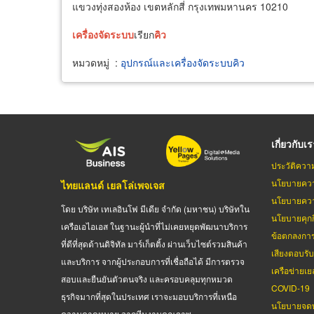
แขวงทุ่งสองห้อง เขตหลักสี่ กรุงเทพมหานคร 10210
เครื่อง
จัด
ระบบ
เรียก
คิว
หมวดหมู่
:
อุปกรณ์และเครื่องจัดระบบคิว
เกี่ยวกับเ
ประวัติควา
นโยบายควา
ไทยแลนด์ เยลโล่เพจเจส
นโยบายควา
โดย บริษัท เทเลอินโฟ มีเดีย จำกัด (มหาชน) บริษัทใน
นโยบายคุกกี
เครือเอไอเอส ในฐานะผู้นำที่ไม่เคยหยุดพัฒนาบริการ
ข้อตกลงกา
ที่ดีที่สุดด้านดิจิทัล มาร์เก็ตติ้ง ผ่านเว็บไซต์รวมสินค้า
เสียงตอบรั
และบริการ จากผู้ประกอบการที่เชื่อถือได้ มีการตรวจ
เครือข่ายเย
สอบและยืนยันตัวตนจริง และครอบคลุมทุกหมวด
COVID-19
ธุรกิจมากที่สุดในประเทศ เราจะมอบบริการที่เหนือ
นโยบายจดท
ความคาดหมาย จากทีมงานคุณภาพ