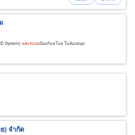
ัด
FID System)
และ
ระบบ
ป้องกันขโมย ในห้องสมุด
ทย) จำกัด