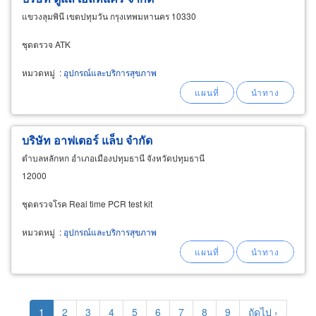
แขวงลุมพินี เขตปทุมวัน กรุงเทพมหานคร 10330
ชุดตรวจ ATK
หมวดหมู่
:
อุปกรณ์และบริการสุขภาพ
บริษัท อาฟเตอร์ แล็บ จำกัด
ตำบลหลักหก อำเภอเมืองปทุมธานี จังหวัดปทุมธานี
12000
ชุดตรวจโรค Real time PCR test kit
หมวดหมู่
:
อุปกรณ์และบริการสุขภาพ
Pagination
Current
1
Page
2
Page
3
Page
4
Page
5
Page
6
Page
7
Page
8
Page
9
Next
ถัดไป ›