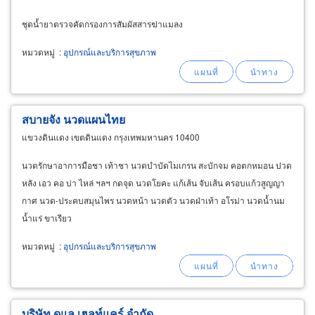
ชุดน้ำยาตรวจคัดกรองการสัมผัสสารฆ่าแมลง
หมวดหมู่
:
อุปกรณ์และบริการสุขภาพ
สบายจัง นวดแผนไทย
แขวงดินแดง เขตดินแดง กรุงเทพมหานคร 10400
นวดรักษาอาการมือชา เท้าชา นวดบำบัดไมเกรน สะบักจม คอตกหมอน ปวด
หลัง เอว คอ บ่า ไหล่ ฯลฯ กดจุด นวดโยคะ แก้เส้น จับเส้น ครอบแก้วสูญญา
กาศ นวด-ประคบสมุนไพร นวดหน้า นวดตัว นวดฝ่าเท้า อโรม่า นวดน้ำนม
น้ำแร่ ขาเรียว
หมวดหมู่
:
อุปกรณ์และบริการสุขภาพ
บริษัท ดูแล เฮลท์แคร์ จำกัด