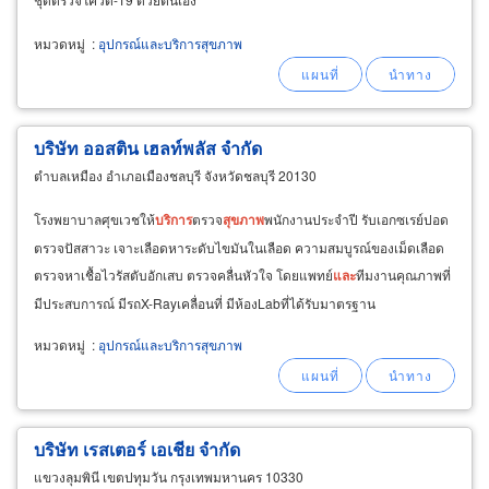
หมวดหมู่
:
อุปกรณ์และบริการสุขภาพ
บริษัท ออสติน เฮลท์พลัส จำกัด
ตำบลเหมือง อำเภอเมืองชลบุรี จังหวัดชลบุรี 20130
โรงพยาบาลศุขเวชให้
บริการ
ตรวจ
สุขภาพ
พนักงานประจำปี รับเอกซเรย์ปอด
ตรวจปัสสาวะ เจาะเลือดหาระดับไขมันในเลือด ความสมบูรณ์ของเม็ดเลือด
ตรวจหาเชื้อไวรัสตับอักเสบ ตรวจคลื่นหัวใจ โดยแพทย์
และ
ทีมงานคุณภาพที่
มีประสบการณ์ มีรถX-Rayเคลื่อนที่ มีห้องLabที่ได้รับมาตรฐาน
หมวดหมู่
:
อุปกรณ์และบริการสุขภาพ
บริษัท เรสเตอร์ เอเชีย จำกัด
แขวงลุมพินี เขตปทุมวัน กรุงเทพมหานคร 10330