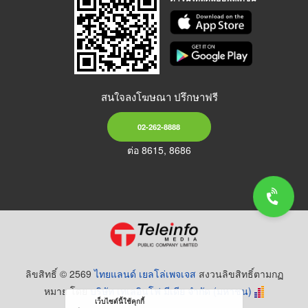
สนใจลงโฆษณา ปรึกษาฟรี
02-262-8888
ต่อ 8615, 8686
ลิขสิทธิ์ © 2569
ไทยแลนด์ เยลโล่เพจเจส
สงวนลิขสิทธิ์ตามกฏ
หมาย โดย
บริษัท เทเลอินโฟ มีเดีย จำกัด (มหาชน)
เว็บไซต์นี้ใช้คุกกี้