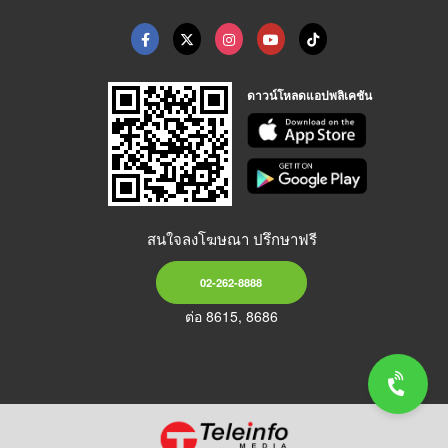
ดาวน์โหลดแอปพลิเคชัน
สนใจลงโฆษณา ปรึกษาฟรี
02-262-8888
ต่อ 8615, 8686