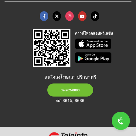
ดาวน์โหลดแอปพลิเคชัน
สนใจลงโฆษณา ปรึกษาฟรี
02-262-8888
ต่อ 8615, 8686