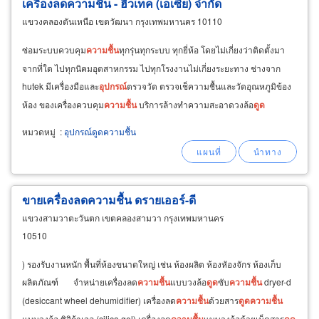
เครื่องลดความชื้น - ฮิวเทค (เอเซีย) จำกัด
แขวงคลองตันเหนือ เขตวัฒนา กรุงเทพมหานคร 10110
ซ่อมระบบควบคุม
ความชื้น
ทุกรุ่นทุกระบบ ทุกยี่ห้อ โดยไม่เกี่ยงว่าติดตั้งมา
จากที่ใด ไปทุกนิคมอุตสาหกรรม ไปทุกโรงงานไม่เกี่ยงระยะทาง ช่างจาก
hutek มีเครื่องมือและ
อุปกรณ์
ตรวจวัด ตรวจเช็ความชื้นและวัดอุณหภูมิข้อง
ห้อง ของเครื่องควบคุม
ความชื้น
บริการล้างทำความสะอาดวงล้อ
ดูด
ความชื้น
ล้างแผ่นกรองและล้างคอยล์
หมวดหมู่
:
อุปกรณ์ดูดความชื้น
ขายเครื่องลดความชื้น ดรายเออร์-ดี
แขวงสามวาตะวันตก เขตคลองสามวา กรุงเทพมหานคร
10510
) รองรับงานหนัก พื้นที่ห้องขนาดใหญ่ เช่น ห้องผลิต ห้องหัองจักร ห้องเก็บ
ผลิตภัณฑ์ จำหน่ายเครื่องลด
ความชื้น
แบบวงล้อ
ดูด
ซับ
ความชื้น
dryer-d
(desiccant wheel dehumidifier) เครื่องลด
ความชื้น
ด้วยสาร
ดูด
ความชื้น
แบบวงล้อ ซิลิก้าเจล (silica gel) เครื่องลด
ความชื้น
แบบวงล้อด้วยเม็ดสาร
ดูด