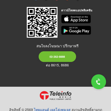
ดาวน์โหลดแอปพลิเคชัน
สนใจลงโฆษณา ปรึกษาฟรี
02-262-8888
ต่อ 8615, 8686
ลิขสิทธิ์ © 2569
ไทยแลนด์ เยลโล่เพจเจส
สงวนลิขสิทธิ์ตามกฏ