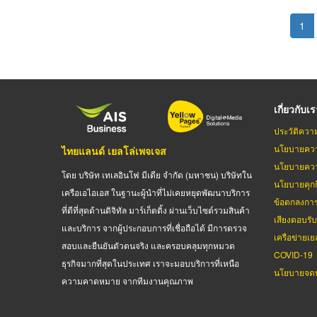
Pagination
Cur
1
pag
เกี่ยวกับเ
ประวัติควา
นโยบายควา
ไทยแลนด์ เยลโล่เพจเจส
นโยบายควา
โดย บริษัท เทเลอินโฟ มีเดีย จำกัด (มหาชน) บริษัทใน
นโยบายคุกกี
เครือเอไอเอส ในฐานะผู้นำที่ไม่เคยหยุดพัฒนาบริการ
ข้อตกลงกา
ที่ดีที่สุดด้านดิจิทัล มาร์เก็ตติ้ง ผ่านเว็บไซต์รวมสินค้า
เสียงตอบรั
และบริการ จากผู้ประกอบการที่เชื่อถือได้ มีการตรวจ
เครือข่ายเย
สอบและยืนยันตัวตนจริง และครอบคลุมทุกหมวด
COVID-19
ธุรกิจมากที่สุดในประเทศ เราจะมอบบริการที่เหนือ
นโยบายจดท
ความคาดหมาย จากทีมงานคุณภาพ