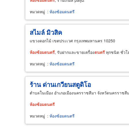
ห้อง
ซ้อม
ดนตรี
, ร้านเกมส์ paly2
หมวดหมู่
:
ห้องซ้อมดนตรี
สไมล์ มิวสิค
แขวงดอกไม้ เขตประเวศ กรุงเทพมหานคร 10250
ห้อง
ซ้อม
ดนตรี
, รับฝากและขายเครื่อง
ดนตรี
ทุกชนิด ชั่ว
หมวดหมู่
:
ห้องซ้อมดนตรี
ร้าน ด่านเกวียนสตูดิโอ
ตำบลในเมือง อำเภอเมืองนครราชสีมา จังหวัดนครราชสี
ห้อง
ซ้อม
ดนตรี
หมวดหมู่
:
ห้องซ้อมดนตรี