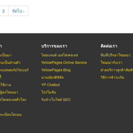
rent
Page
2
Next
ถัดไป ›
e
page
รา
บริการของเรา
ติดต่อเรา
มเป็นมา
ไทยแลนด์ เยลโล่เพจเจส
ทีมที่ปรึกษาโฆษณา
มเป็นส่วนตัว
YellowPages Online Service
โฆษณากับเรา
มปลอดภัยไซเบอร์
YellowPages Blog
ฝ่ายบริการลูกค้าสัมพั
้
นามบัตรดิจิทัล
วิธีการชำระเงิน
รใช้งาน
YP Chatbot
บผู้ลงโฆษณา
โปรโมชั่น
ลโล่เพจเจสทั่วโลก
รับทำเว็บไซต์ SEO
ะเบียนโดเมน