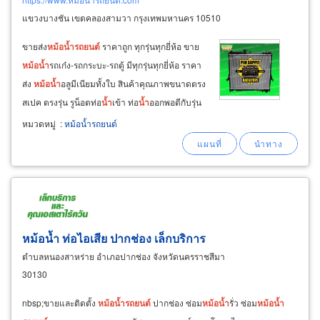
แขวงบางชัน เขตคลองสามวา กรุงเทพมหานคร 10510
ขายส่ง
หม้อ
น้ำ
รถยนต์
ราคาถูก ทุกรุ่นทุกยี่ห้อ ขาย
หม้อ
น้ำ
รถเก๋ง-รถกระบะ-รถตู้ มีทุกรุ่นทุกยี่ห้อ ราคา
ส่ง
หม้อ
น้ำ
อลูมีเนียมทั้งใบ สินค้าคุณภาพขนาดตรง
สเปค ตรงรุ่น รูน็อตท่อ
น้ำ
เข้า ท่อ
น้ำ
ออกพอดีกับรุ่น
รถ รับประกันสินค้าทุกใบ จำหน่ายส่ง-ขายปลีก
หมวดหมู่
:
หม้อน้ำรถยนต์
หม้อ
น้ำ
รถยนต์
หม้อ
น้ำ
อลูมิเนียม
หม้อ
น
น้ำ
อลูมิ
เนียม-ไฟเบอร์
หม้อน้ำ ท่อไอเสีย ปากช่อง เล็กบริการ
ตำบลหนองสาหร่าย อำเภอปากช่อง จังหวัดนครราชสีมา
30130
nbsp;ขายและติดตั้ง
หม้อ
น้ำ
รถยนต์
ปากช่อง ซ่อม
หม้อ
น้ำ
รั่ว ซ่อม
หม้อ
น้ำ