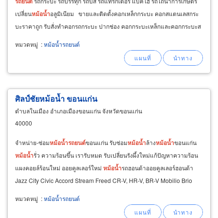
รถยนต์
รถกระบะ รถบรรทุก รถบัส รถแทรกเตอร์ แบคโฮ รถไถนาการเกษตร
เปลี่ยน
หม้อ
น้ำ
อลูมิเนียม ขายและติดตั้งคอกเหล็กกระบะ คอกสแตนเลสกระ
บะราคาถูก รับสั่งทำคอกรถกระบะ ปากช่อง คอกกระบะเหล็กและคอกกระบะส
แตนเลส
หมวดหมู่
:
หม้อน้ำรถยนต์
ศิลป์ชัยหม้อน้ำ ขอนแก่น
ตำบลในเมือง อำเภอเมืองขอนแก่น จังหวัดขอนแก่น
40000
จำหน่าย-ซ่อม
หม้อ
น้ำ
รถยนต์
ขอนแก่น รับซ่อม
หม้อ
น้ำ
ล้าง
หม้อ
น้ำ
ขอนแก่น
หม้อ
น้ำ
รั่ว ความร้อนขึ้น เรารับหมด รับเปลี่ยนรังผึ้งใหม่แก้ปัญหาความร้อน
แผงคอยล์ร้อนใหม่ ออยคูลเลอร์ใหม่
หม้อ
น้ำ
รถฮอนด้าออยคูลเลอร์ฮอนด้า
Jazz City Civic Accord Stream Freed CR-V, HR-V, BR-V Mobilio Brio
Amaze
หม้อ
น้ำ
รถโตโยต้าขอนแก่น
หมวดหมู่
:
หม้อน้ำรถยนต์