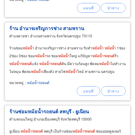
ร้าน อำนาจเจริญการช่าง สามพราน
ตำบลยายชา อำเภอสามพราน จังหวัดนครปฐม 73110
ร้านซ่อม
หม้อ
น้ำ
อำนาจเจริญการช่าง สามพราน รับทำ
หม้อ
น้ำ
หม้อ
น้ำ
1ช่อง
2ช่อง 3ช่อง ซ่อม
หม้อ
น้ำ
รถ ซ่อม
หม้อ
น้ำ
ใหญ่ แก้ปัญหา
หม้อ
น้ำ
รถยนต์
รั่ว
หม้อ
น้ำ
รถยนต์
แห้ง
หม้อ
น้ำ
รถยนต์
ตัน มีความร้อนสูง พัดลม
หม้อ
น้ำ
ไม่ทำงาน
ไม่หมุน พัดลม
หม้อ
น้ำ
เสียงดัง สายไฟ
หม้อ
น้ำ
ไหม้ สามพราน นครปฐม
จำหน่าย
หม้อ
น้ำ
ใหม่
หมวดหมู่
:
หม้อน้ำรถยนต์
ร้านซ่อมหม้อน้ำรถยนต์ ลพบุรี - ยูเนียน
ตำบลถนนใหญ่ อำเภอเมืองลพบุรี จังหวัดลพบุรี 15000
ยูเนียน
หม้อ
น้ำ
รถยนต์
ลพบุรี เป็นร้านซ่อม
หม้อ
น้ำ
รถยนต์
ซ่อมออยคูลเลอร์