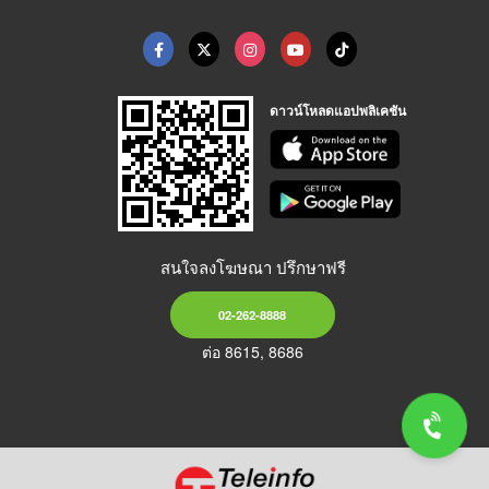
ดาวน์โหลดแอปพลิเคชัน
สนใจลงโฆษณา ปรึกษาฟรี
02-262-8888
ต่อ 8615, 8686