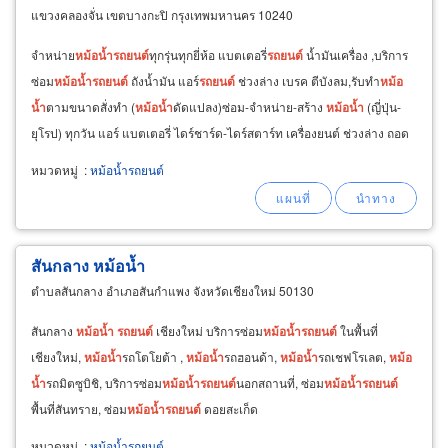
แขวงคลองจั่น เขตบางกะปิ กรุงเทพมหานคร 10240
จำหน่าย
หม้อ
น้ำ
รถยนต์
ทุกรุ่นทุกยี่ห้อ แบตเตอรี่
รถยนต์
น้ำมันเครื่อง ,บริการ
ซ่อม
หม้อ
น้ำ
รถยนต์
ถังน้ำมัน แอร์
รถยนต์
ช่วงล่าง เบรค ตีบังลม,รับทำ
หม้อ
น้ำ
ตามขนาดสั่งทำ (
หม้อ
น้ำ
ดัดแปลง)ซ่อม-จำหน่าย-สร้าง
หม้อ
น้ำ
(ญี่ปุ่น-
ยุโรป) ทุกวัน แอร์ แบตเตอรี่ ไดร์ชาร์ด-ไดร์สตาร์ท เครื่องยนต์ ช่วงล่าง ถอด
รื้อ ล้าง ประกอบ
หมวดหมู่
:
หม้อน้ำรถยนต์
สันกลาง หม้อน้ำ
ตำบลสันกลาง อำเภอสันกำแพง จังหวัดเชียงใหม่ 50130
สันกลาง
หม้อ
น้ำ
รถยนต์
เชียงใหม่ บริการซ่อม
หม้อ
น้ำ
รถยนต์
ในพื้นที่
เชียงใหม่,
หม้อ
น้ำ
รถโตโยต้า ,
หม้อ
น้ำ
รถฮอนด้า,
หม้อ
น้ำ
รถเชฟโรเลต,
หม้อ
น้ำ
รถมิตซูบิชิ, บริการซ่อม
หม้อ
น้ำ
รถยนต์
นอกสถานที่, ซ่อม
หม้อ
น้ำ
รถยนต์
พื้นที่สันทราย, ซ่อม
หม้อ
น้ำ
รถยนต์
ดอยสะเก็ด
หมวดหมู่
:
หม้อน้ำรถยนต์