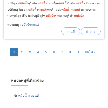
แก้ปัญหา
หม้อ
น้ำ
ผุรั่วซึม
หม้อ
น้ำ
แตกเชื่อม
หม้อ
น้ำ
รั่วซึม
หม้อ
น้ำ
เสียหายจาก
อุบัติเหตุ โดยช่าง
หม้อ
น้ำ
รถยนต์
ลพบุรี ซ่อม
หม้อ
น้ำ
รถยนต์
รถกระบะ รถ
บรรทุกอีซูซุ ฮีโน่ นิสสันยูดี ฟูโซ่
หม้อ
น้ำ
รถบัส ลพบุรี ล้าง
หม้อ
น้ำ
หมวดหมู่
:
หม้อน้ำรถยนต์
Pagination
Current
1
Page
2
Page
3
Page
4
Page
5
Page
6
Page
7
Page
8
Page
9
Next
ถัดไป ›
page
page
หมวดหมู่ที่เกี่ยวข้อง
หม้อน้ำรถยนต์