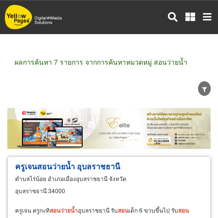
ข้าม
ไป
ยัง
เนื้อหา
หลัก
ผลการค้นหา 7 รายการ จากการค้นหาหมวดหมู่ สอนว่ายน้ำ
ขายส่ง
ขายปลีก
ผู้ผลิต
ตัวแทนจัดจำหน่าย
ผู้ส่งออก/นำเข้า
ธุรกิจบริการ
ครูเจนสอนว่ายน้ำ อุบลราชธานี
ตำบลไร่น้อย อำเภอเมืองอุบลราชธานี จังหวัด
อุบลราชธานี 34000
ครูเจน ครูกะทิ
สอน
ว่าย
น้ำ
อุบลราชธานี รับ
สอน
เด็ก 6 ขวบขึ้นไป รับ
สอน