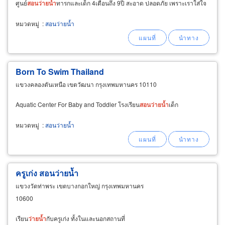
ศูนย์
สอน
ว่าย
น้ำ
ทารกและเด็ก 4เดือนถึง 9ปี สะอาด ปลอดภัย เพราะเราใส่ใจ
หมวดหมู่
:
สอนว่ายน้ำ
Born To Swim Thailand
แขวงคลองตันเหนือ เขตวัฒนา กรุงเทพมหานคร 10110
Aquatic Center For Baby and Toddler โรงเรียน
สอน
ว่าย
น้ำ
เด็ก
หมวดหมู่
:
สอนว่ายน้ำ
ครูเก่ง สอนว่ายน้ำ
แขวงวัดท่าพระ เขตบางกอกใหญ่ กรุงเทพมหานคร
10600
เรียน
ว่าย
น้ำ
กับครูเก่ง ทั้งในและนอกสถานที่