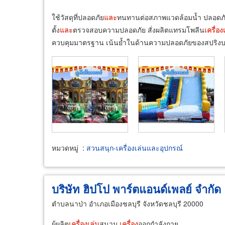
ใช้วัสดุที่ปลอดภัย
และ
ทนทานต่อสภาพแวดล้อมน้ำ ปลอดภ
ตั้ง
และ
ตรวจสอบความปลอดภัย สั่งผลิตแทรมโพลีน
เครื่อง
ควบคุมมาตรฐาน เน้นย้ำในด้านความปลอดภัยของสปริงบอร์ด
หมวดหมู่
:
สวนสนุก-เครื่องเล่นและอุปกรณ์
บริษัท ฮิปโป พาร์ตแอนด์เพลย์ จำกัด
ตำบลนาป่า อำเภอเมืองชลบุรี จังหวัดชลบุรี 20000
ผู้ผลิต
เครื่อง
เล่น
สนาม
เครื่อง
ออกกำลังกาย