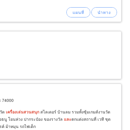
ร 74000
วัด
เครื่อง
เล่น
สวน
สนุก
สไลเดอร์ บ้านลม รวมทั้งซุ้มเกมส์งานวัด
ยิงธนู โยนห่วง ปากระป๋อง ของรางวัล
และ
ตกแต่งสถานที่ เวที ชุด
รค์ ม้าหมุน รถไฟเด็ก