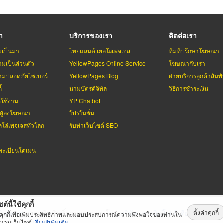
รา
บริการของเรา
ติดต่อเรา
มเป็นมา
ไทยแลนด์ เยลโล่เพจเจส
ทีมที่ปรึกษาโฆษณา
มเป็นส่วนตัว
YellowPages Online Service
โฆษณากับเรา
มปลอดภัยไซเบอร์
YellowPages Blog
ฝ่ายบริการลูกค้าสัมพั
้
นามบัตรดิจิทัล
วิธีการชำระเงิน
รใช้งาน
YP Chatbot
บผู้ลงโฆษณา
โปรโมชั่น
ลโล่เพจเจสทั่วโลก
รับทำเว็บไซต์ SEO
ะเบียนโดเมน
ต์นี้ใช้คุกกี้
ตั้งค่าคุกกี้
่เพจเจส
สงวนลิขสิทธิ์ตามกฏหมาย โดย
บริษัท เทเลอินโฟ มีเดีย จำกัด (ม
้คุกกี้เพื่อเพิ่มประสิทธิภาพและมอบประสบการณ์ความพึงพอใจของท่านใน
้งานเว็บไซต์
เรียนรู้เพิ่มเติม