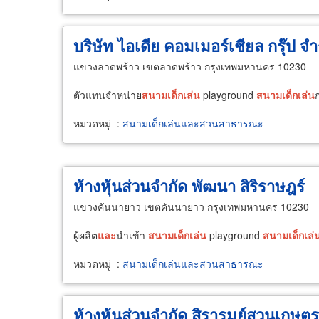
บริษัท ไอเดีย คอมเมอร์เชียล กรุ๊ป จำ
แขวงลาดพร้าว เขตลาดพร้าว กรุงเทพมหานคร 10230
ตัวแทนจำหน่าย
สนาม
เด็ก
เล่น
playground
สนาม
เด็ก
เล่น
หมวดหมู่
:
สนามเด็กเล่นและสวนสาธารณะ
ห้างหุ้นส่วนจำกัด พัฒนา สิริราษฎร์
แขวงคันนายาว เขตคันนายาว กรุงเทพมหานคร 10230
ผู้ผลิต
และ
นำเข้า
สนาม
เด็ก
เล่น
playground
สนาม
เด็ก
เล่
หมวดหมู่
:
สนามเด็กเล่นและสวนสาธารณะ
ห้างหุ้นส่วนจำกัด สิรารมย์สวนเกษตร