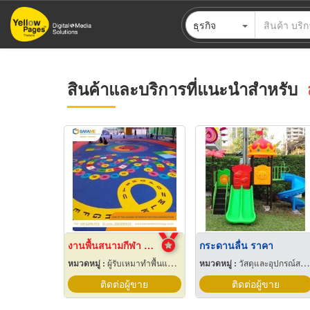
ข้าม
ธุรกิจ
ไป
ยัง
เนื้อหา
หลัก
สินค้าและบริการที่แนะนำสำหรับ
งานพื้นสนามกีฬา Play Ground EPDM สนามเด็กเล่น
กระดานลื่น ราคา
หมวดหมู่ :
ผู้รับเหมาทำพื้นและทางเดิน
หมวดหมู่ :
วัสดุและอุปกรณ์สนามเด็กเล่น
ติดต่อผู้ขาย
ติดต่อผู้ขาย