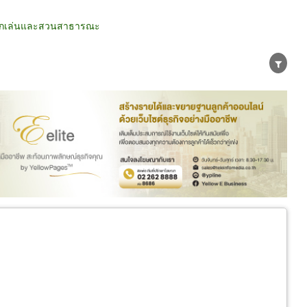
ด็กเล่นและสวนสาธารณะ
น่าย
ผู้ส่งออก/นำเข้า
ธุรกิจบริการ