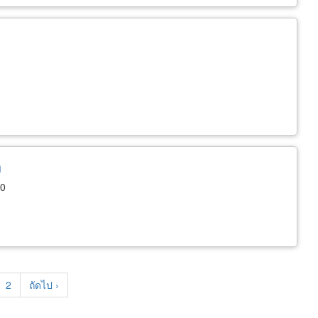
ด
00
rent
Page
2
Next
ถัดไป ›
e
page