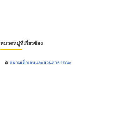
หมวดหมู่ที่เกี่ยวข้อง
สนามเด็กเล่นและสวนสาธารณะ