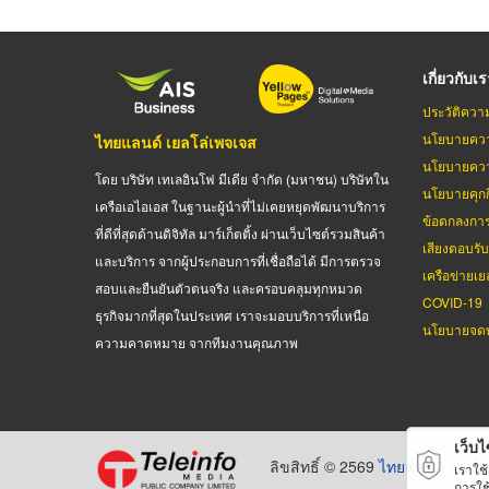
เกี่ยวกับเ
ประวัติควา
นโยบายควา
ไทยแลนด์ เยลโล่เพจเจส
นโยบายควา
โดย บริษัท เทเลอินโฟ มีเดีย จำกัด (มหาชน) บริษัทใน
นโยบายคุกกี
เครือเอไอเอส ในฐานะผู้นำที่ไม่เคยหยุดพัฒนาบริการ
ข้อตกลงกา
ที่ดีที่สุดด้านดิจิทัล มาร์เก็ตติ้ง ผ่านเว็บไซต์รวมสินค้า
เสียงตอบรั
และบริการ จากผู้ประกอบการที่เชื่อถือได้ มีการตรวจ
เครือข่ายเย
สอบและยืนยันตัวตนจริง และครอบคลุมทุกหมวด
COVID-19
ธุรกิจมากที่สุดในประเทศ เราจะมอบบริการที่เหนือ
นโยบายจดท
ความคาดหมาย จากทีมงานคุณภาพ
เว็บไซ
ลิขสิทธิ์ © 2569
ไทยแลนด์ เยลโล
เราใช
การใช