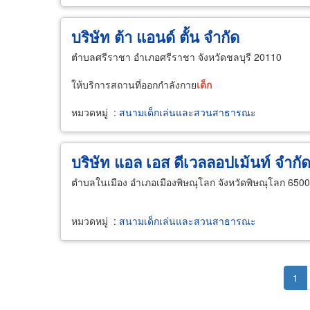
บริษัท ต้า แอนด์ ตั้น จำกัด
ตำบลศรีราชา อำเภอศรีราชา จังหวัดชลบุรี 20110
ให้บริการสถานที่ออกกำลังกาย
เด็ก
หมวดหมู่
:
สนามเด็กเล่นและสวนสาธารณะ
บริษัท แอล เอส ดีเวลลอปเม้นท์ จำกั
ตำบลในเมือง อำเภอเมืองพิษณุโลก จังหวัดพิษณุโลก 650
หมวดหมู่
:
สนามเด็กเล่นและสวนสาธารณะ
Pagination
Cur
1
pag